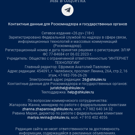
Мы в соцсетях
Контактные данные для Роскомнадзора и государственных органов
Сетевое издание «26.ру» (18+)
Зарегистрировано Федеральной службой по надзору в сфере связи,
информационных технологий и массовых коммуникаций
(Роскомнадзор).
Регистрационный номер и дата принятия решения о регистрации: ЭЛ №
ФС 77-84684 от 06.02.2023 г.
Учредитель: Общество с ограниченной ответственностью "ИНТЕРНЕТ
ТЕХНОЛОГИИ"
Главный редактор: Ефремов Анатолий Павлович
Адрес редакции: 454091, г. Челябинск, проспект Ленина, 26А, стр.2, 16
этаж, +7-982-706-26-26
Электронный адрес редакции:
26@shkulev.ru
Контактные данные для Роскомнадзора и государственных органов:
juristchel@shkulev.ru
Техподдержка:
help@shkulev.ru
По вопросам коммерческого сотрудничества:
Жапарова Жанна, менеджер по работе с федеральными клиентами
zhanna.zhaparova@shkulev.ru
, моб. + 7 982 640 34 32
Ревина Мария, директор по работе с федеральными клиентами
mariya.revina@shkulev.ru
, моб. +7 910 402 4056
Редакция сайта не несет ответственности за достоверность
информации, содержащейся в рекламных объявлениях.