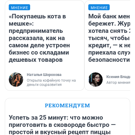
МНЕНИЕ
МНЕНИЕ
«Покупаешь кота в
Мой банк меня
мешке»:
бережет. Журн
предприниматель
хотела снять 2
рассказала, как на
тысяч, чтобы п
самом деле устроен
кредит, — к не
бизнес со складами
приехала служ
дешевых товаров
безопасности
Наталья Шорохова
Ксения Владим
Открыла кофейную точку на
Автор мнения
деньги соцразвития
РЕКОМЕНДУЕМ
Успеть за 25 минут: что можно
приготовить в сковороде быстро —
простой и вкусный рецепт пиццы