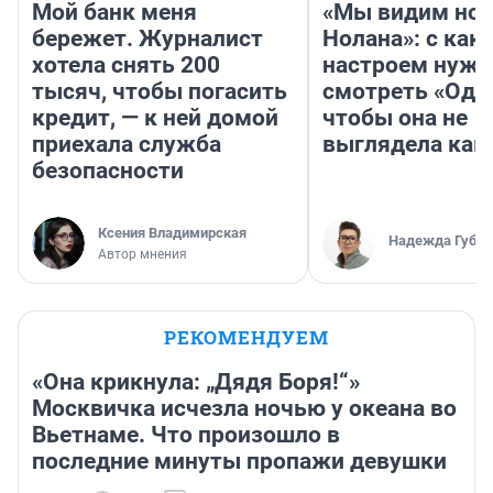
Мой банк меня
«Мы видим нов
бережет. Журналист
Нолана»: с как
хотела снять 200
настроем нужн
тысяч, чтобы погасить
смотреть «Оди
кредит, — к ней домой
чтобы она не
приехала служба
выглядела как
безопасности
Ксения Владимирская
Надежда Губар
Автор мнения
РЕКОМЕНДУЕМ
«Она крикнула: „Дядя Боря!“»
Москвичка исчезла ночью у океана во
Вьетнаме. Что произошло в
последние минуты пропажи девушки