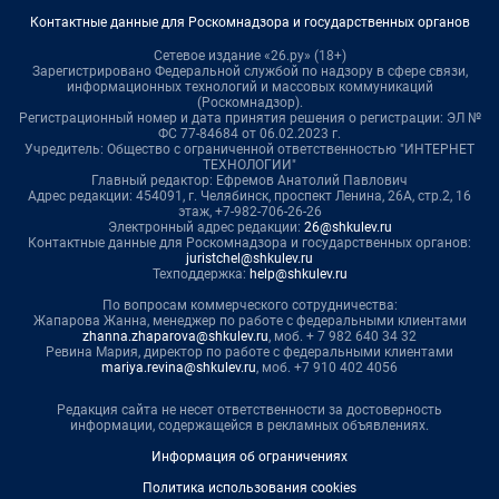
Контактные данные для Роскомнадзора и государственных органов
Сетевое издание «26.ру» (18+)
Зарегистрировано Федеральной службой по надзору в сфере связи,
информационных технологий и массовых коммуникаций
(Роскомнадзор).
Регистрационный номер и дата принятия решения о регистрации: ЭЛ №
ФС 77-84684 от 06.02.2023 г.
Учредитель: Общество с ограниченной ответственностью "ИНТЕРНЕТ
ТЕХНОЛОГИИ"
Главный редактор: Ефремов Анатолий Павлович
Адрес редакции: 454091, г. Челябинск, проспект Ленина, 26А, стр.2, 16
этаж, +7-982-706-26-26
Электронный адрес редакции:
26@shkulev.ru
Контактные данные для Роскомнадзора и государственных органов:
juristchel@shkulev.ru
Техподдержка:
help@shkulev.ru
По вопросам коммерческого сотрудничества:
Жапарова Жанна, менеджер по работе с федеральными клиентами
zhanna.zhaparova@shkulev.ru
, моб. + 7 982 640 34 32
Ревина Мария, директор по работе с федеральными клиентами
mariya.revina@shkulev.ru
, моб. +7 910 402 4056
Редакция сайта не несет ответственности за достоверность
информации, содержащейся в рекламных объявлениях.
Информация об ограничениях
Политика использования cookies