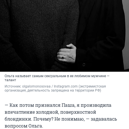
Ольга называет самым сексуальным в ее любимом мужчине —
талант
Источник: 
olgalomonosovaa / Instagram.com (экстремистская 
организация, деятельность запрещена на территории РФ)
— Как потом признался Паша, я производила
впечатление холодной, поверхностной
блондинки. Почему? Не понимаю, — задавалась
вопросом Ольга.