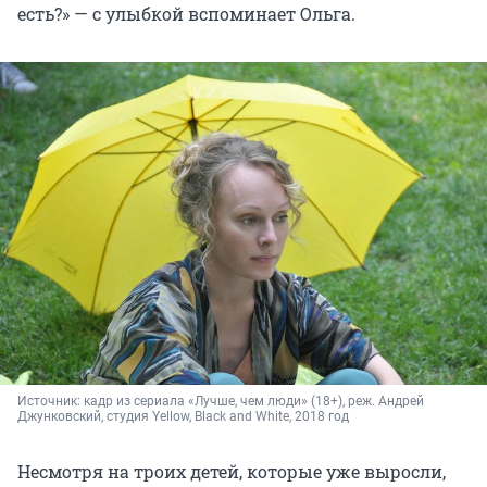
есть?» — с улыбкой вспоминает Ольга.
Источник: 
кадр из сериала «Лучше, чем люди» (18+), реж. 
Андрей 
Джунковский, студия 
Yellow, Black and White, 2018 год
Несмотря на троих детей, которые уже выросли,