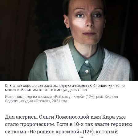
Ольга так хорошо сыграла холодную и закрытую блондинку, что не
может избавиться от этого амплуа до сих пор
Источник: 
кадр из сериала «Всё как у людей» (12+), реж. Кирилл 
Седухин, студия «Стелла», 2021 год
Для актрисы Ольги Ломоносовой имя Кира уже
стало пророческим. Если в 10-х так звали героиню
ситкома «Не родись красивой» (12+), который