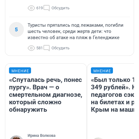
619
Обсудить
Туристы прятались под лежаками, погибли
5
шесть человек, среди жертв дети: что
известно об атаке на пляж в Геленджике
581
Обсудить
МНЕНИЕ
МНЕНИЕ
«Спуталась речь, понес
«Был только 10
пургу». Врач — о
349 рублей». К
смертельном диагнозе,
педагогов сэк
который сложно
на билетах и р
обнаружить
Крым на маши
Ирина Волкова