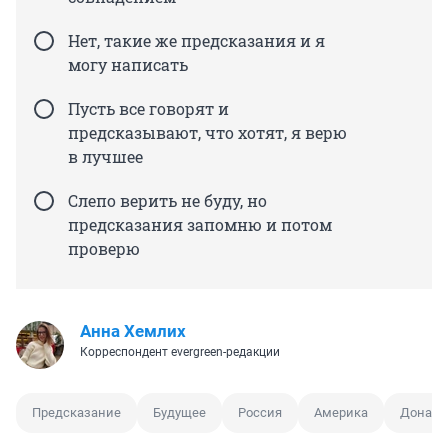
Нет, такие же предсказания и я
могу написать
Пусть все говорят и
предсказывают, что хотят, я верю
в лучшее
Слепо верить не буду, но
предсказания запомню и потом
проверю
Анна Хемлих
Корреспондент evergreen-редакции
Предсказание
Будущее
Россия
Америка
Дональ