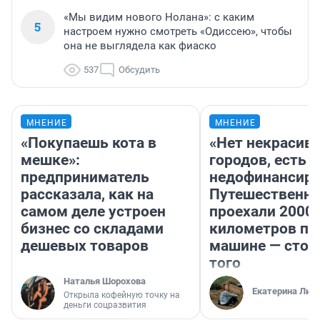
«Мы видим нового Нолана»: с каким
5
настроем нужно смотреть «Одиссею», чтобы
она не выглядела как фиаско
537
Обсудить
МНЕНИЕ
МНЕНИЕ
«Покупаешь кота в
«Нет некрасив
мешке»:
городов, есть
предприниматель
недофинансиро
рассказала, как на
Путешественн
самом деле устроен
проехали 2000
бизнес со складами
километров по 
дешевых товаров
машине — стои
того
Наталья Шорохова
Екатерина Лит
Открыла кофейную точку на
деньги соцразвития