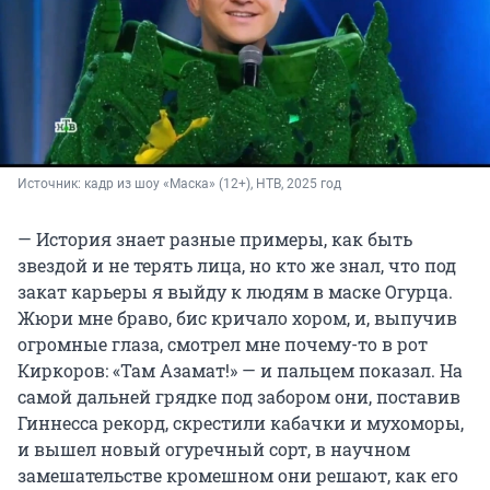
Источник: 
кадр из шоу «Маска» (12+), НТВ, 2025 год
— История знает разные примеры, как быть
звездой и не терять лица, но кто же знал, что под
закат карьеры я выйду к людям в маске Огурца.
Жюри мне браво, бис кричало хором, и, выпучив
огромные глаза, смотрел мне почему-то в рот
Киркоров: «Там Азамат!» — и пальцем показал. На
самой дальней грядке под забором они, поставив
Гиннесса рекорд, скрестили кабачки и мухоморы,
и вышел новый огуречный сорт, в научном
замешательстве кромешном они решают, как его