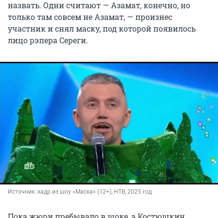
назвать. Одни считают — Азамат, конечно, но
только там совсем не Азамат, — произнес
участник и снял маску, под которой появилось
лицо рэпера Сереги.
Источник: 
кадр из шоу «Маска» (12+), НТВ, 2025 год
Пока жюри пребывало в шоке, а Костюшкин