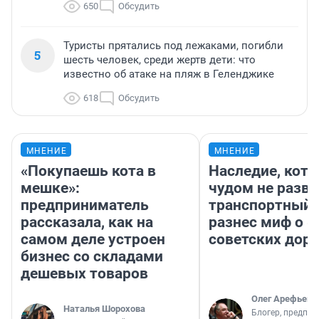
650
Обсудить
Туристы прятались под лежаками, погибли
5
шесть человек, среди жертв дети: что
известно об атаке на пляж в Геленджике
618
Обсудить
МНЕНИЕ
МНЕНИЕ
«Покупаешь кота в
Наследие, кото
мешке»:
чудом не разва
предприниматель
транспортный 
рассказала, как на
разнес миф о 
самом деле устроен
советских доро
бизнес со складами
дешевых товаров
Олег Арефьев
Наталья Шорохова
Блогер, предпри