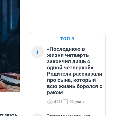
ТОП 5
«Последнюю в
1
жизни четверть
закончил лишь с
одной четверкой».
Родители рассказали
про сына, который
всю жизнь боролся с
раком
5 268
Обсудить
т знать,