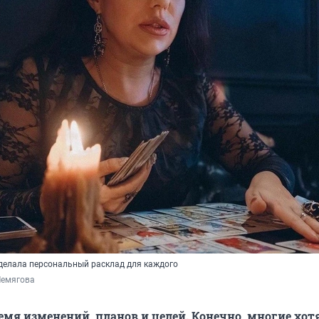
делала персональный расклад для каждого
Лемягова
емя изменений, планов и целей. Конечно, многие хотя