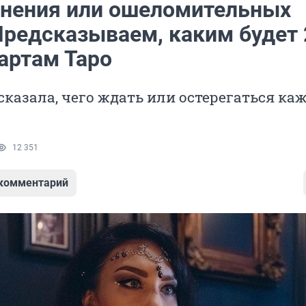
инения или ошеломительных
Предсказываем, каким будет 
картам Таро
сказала, чего ждать или остерегаться ка
12 351
 комментарий