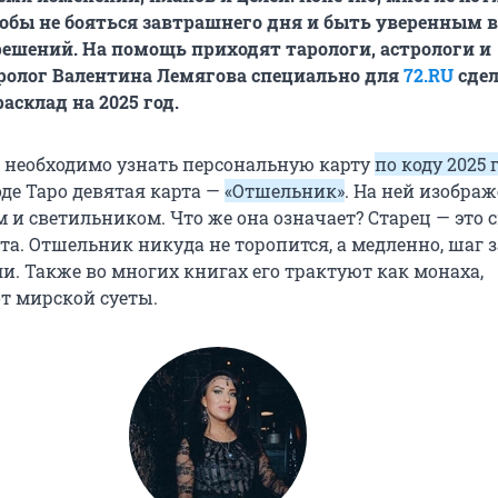
тобы не бояться завтрашнего дня и быть уверенным в
ешений. На помощь приходят тарологи, астрологи и
ролог Валентина Лемягова специально для
72.RU
сдел
асклад на 2025 год.
 необходимо узнать персональную карту
по коду 2025 г
оде Таро девятая карта —
«Отшельник»
. На ней изобра
м и светильником. Что же она означает? Старец — это
та. Отшельник никуда не торопится, а медленно, шаг 
ли. Также во многих книгах его трактуют как монаха,
от мирской суеты.