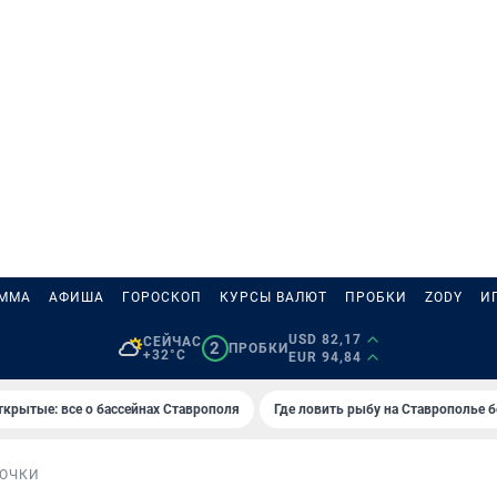
АММА
АФИША
ГОРОСКОП
КУРСЫ ВАЛЮТ
ПРОБКИ
ZODY
И
USD 82,17
СЕЙЧАС
2
ПРОБКИ
+32°C
EUR 94,84
ткрытые: все о бассейнах Ставрополя
Где ловить рыбу на Ставрополье 
ОЧКИ