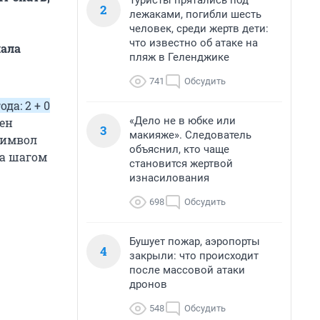
Туристы прятались под
2
лежаками, погибли шесть
человек, среди жертв дети:
что известно об атаке на
ала
пляж в Геленджике
741
Обсудить
ода: 2 + 0
«Дело не в юбке или
жен
3
макияже». Следователь
 символ
объяснил, кто чаще
за шагом
становится жертвой
изнасилования
698
Обсудить
Бушует пожар, аэропорты
4
закрыли: что происходит
после массовой атаки
дронов
548
Обсудить