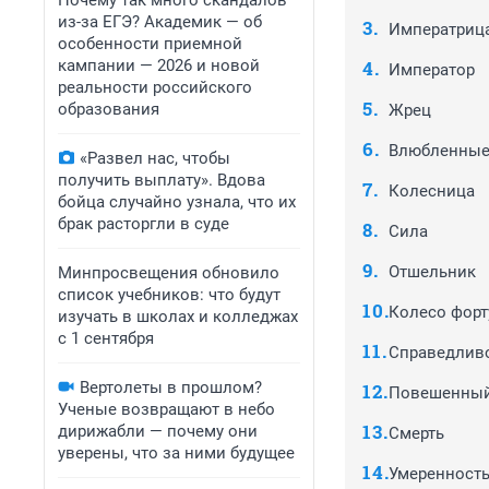
Почему так много скандалов
из-за ЕГЭ? Академик — об
Императриц
особенности приемной
кампании — 2026 и новой
Император
реальности российского
образования
Жрец
Влюбленны
«Развел нас, чтобы
получить выплату». Вдова
Колесница
бойца случайно узнала, что их
брак расторгли в суде
Сила
Отшельник
Минпросвещения обновило
список учебников: что будут
Колесо фор
изучать в школах и колледжах
с 1 сентября
Справедлив
Вертолеты в прошлом?
Повешенны
Ученые возвращают в небо
дирижабли — почему они
Смерть
уверены, что за ними будущее
Умеренност