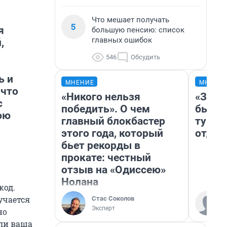
Что мешает получать
5
я
большую пенсию: список
главных ошибок
,
546
Обсудить
.
ь и
МНЕНИЕ
МНЕНИ
 что
«Никого нельзя
«За н
с
победить». О чем
были 
юю
главный блокбастер
турис
этого года, который
отдых
бьет рекорды в
прокате: честный
отзыв на «Одиссею»
Нолана
код.
учается
Стас Соколов
Эксперт
но
сли ваша