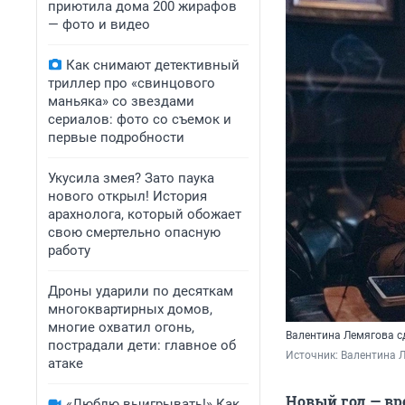
приютила дома 200 жирафов
— фото и видео
Как снимают детективный
триллер про «свинцового
маньяка» со звездами
сериалов: фото со съемок и
первые подробности
Укусила змея? Зато паука
нового открыл! История
арахнолога, который обожает
свою смертельно опасную
работу
Дроны ударили по десяткам
многоквартирных домов,
многие охватил огонь,
Валентина Лемягова с
пострадали дети: главное об
Источник: 
Валентина 
атаке
Новый год — вр
«Люблю выигрывать!» Как