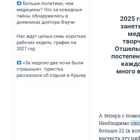
Больше политики, чем
медицины? Что за ковидные
тайны обнаружились в
2025 
дневниках доктора Фаучи
занят
мед
Нас ждут целых семь коротких
творч
рабочих недель: график на
Отшельн
2027 год
постепен
«За неделю две ночи были
каждо
страшные»: туристка
много 
рассказала об отдыхе в Крыму
А теперь с пом
Необходимо
сло
больше 22 (в ко
вычесть эту ци