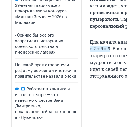
что их ждет, ч
39-летняя парикмахер
покорила жюри конкурса
правильности р
«Миссис Земля — 2026» в
нумерологи. Та
Малайзии
персональный р
«Сейчас бы всё это
запретили»: истории из
Для начала нам
советского детства в
+ 2 + 5 = 9
. В кол
пионерских лагерях
старец с посохо
мудрости и опы
На какой срок отодвинули
идет к своей це
реформу семейной ипотеки: в
отстраненного 
правительстве назвали риски
Работает в клинике и
играет в театре — что
известно о сестре Вани
Дмитриенко,
оскандалившейся на концерте
в «Лужниках»