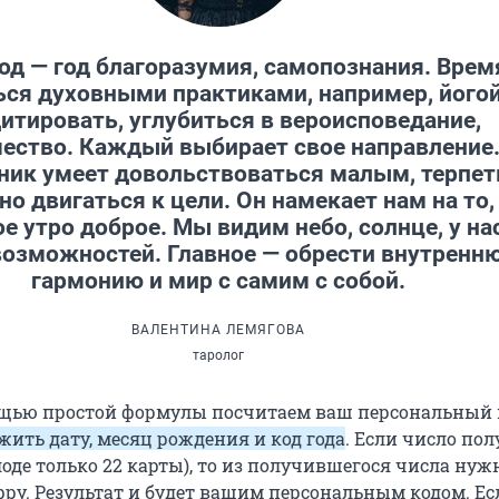
год — год благоразумия, самопознания. Врем
ься духовными практиками, например, йогой
итировать, углубиться в вероисповедание,
ество. Каждый выбирает свое направление
ик умеет довольствоваться малым, терпет
но двигаться к цели. Он намекает нам на то,
е утро доброе. Мы видим небо, солнце, у на
возможностей. Главное — обрести внутренн
гармонию и мир с самим с собой.
ВАЛЕНТИНА ЛЕМЯГОВА
таролог
ощью простой формулы посчитаем ваш персональный 
жить дату, месяц рождения и код года
. Если число пол
лоде только 22 карты), то из получившегося числа нуж
фру. Результат и будет вашим персональным кодом. Е