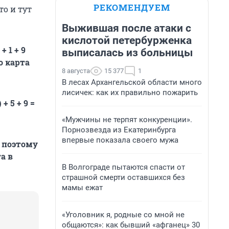
РЕКОМЕНДУЕМ
то и тут
Выжившая после атаки с
кислотой петербурженка
 1 + 9
выписалась из больницы
о карта
8 августа
15 377
1
В лесах Архангельской области много
лисичек: как их правильно пожарить
 5 + 9 =
«Мужчины не терпят конкуренции».
Порнозвезда из Екатеринбурга
впервые показала своего мужа
, поэтому
а в
В Волгограде пытаются спасти от
страшной смерти оставшихся без
мамы ежат
«Уголовник я, родные со мной не
общаются»: как бывший «афганец» 30