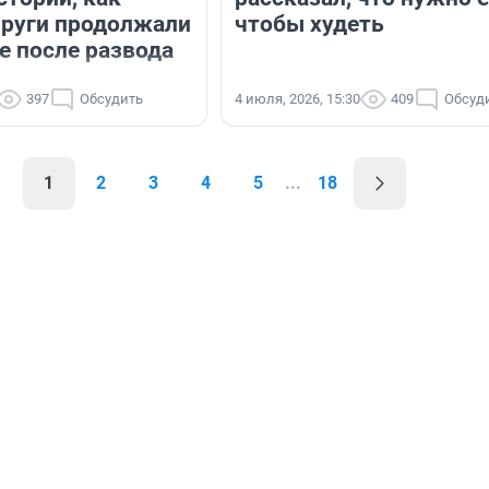
руги продолжали
чтобы худеть
е после развода
397
Обсудить
4 июля, 2026, 15:30
409
Обсуд
1
2
3
4
5
...
18