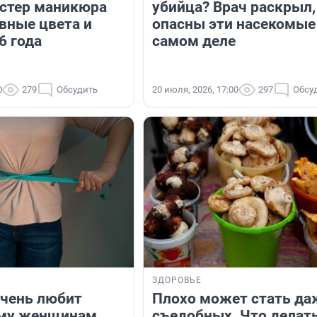
стер маникюра
убийца? Врач раскрыл,
авные цвета и
опасны эти насекомые
6 года
самом деле
0
279
Обсудить
20 июля, 2026, 17:00
297
Обсу
ЗДОРОВЬЕ
очень любит
Плохо может стать да
ему женщинам
съедобных. Что делат