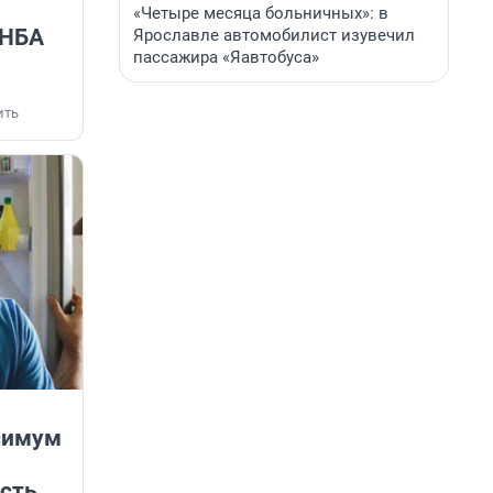
«Четыре месяца больничных»: в
 НБА
Ярославле автомобилист изувечил
пассажира «Яавтобуса»
ить
симум
сть,