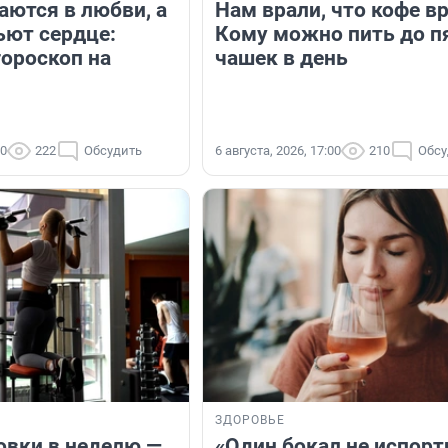
аются в любви, а
Нам врали, что кофе в
ьют сердце:
Кому можно пить до п
ороскоп на
чашек в день
00
222
Обсудить
6 августа, 2026, 17:00
210
Обсу
ЗДОРОВЬЕ
овки в неделю —
«Один бокал не испорт