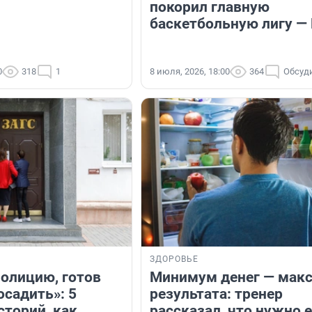
покорил главную
баскетбольную лигу —
0
318
1
8 июля, 2026, 18:00
364
Обсуд
ЗДОРОВЬЕ
олицию, готов
Минимум денег — мак
осадить»: 5
результата: тренер
сторий, как
рассказал, что нужно е