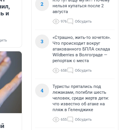
Кто тут воду мутит? Почему
2
нил,
нельзя купаться после 2
августа
ь и
976
Обсудить
«Страшно, жить-то хочется».
3
дить
Что происходит вокруг
атакованного БПЛА склада
Wildberries в Волгограде —
репортаж с места
658
Обсудить
Туристы прятались под
4
лежаками, погибли шесть
человек, среди жертв дети:
что известно об атаке на
пляж в Геленджике
655
Обсудить
ий