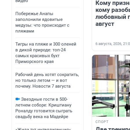
Видео
Кому призн
кому разоб
Побережье Анапы
любовный г
заполонили ядовитые
август
медузы: что происходит с
пляжами
Тигры на пляже и 300 оленей
6 августа, 2026, 21:
в дикой природе: топ-24
самых красивых бухт
Приморского края
Рабочий день хотят сократить,
но только летом — и вот
почему. Новости 7 августа
Звездные гости в 500-
летнем соборе: Криштиану
Роналду готовится сыграть
свадьбу века на Мадейре
СПОРТ
Две тренир
«Жила тут интеллигенция».