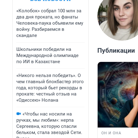
«Колобок» собрал 100 млн за
два дня проката, но фанаты
Человека-паука объявили ему
войну. Разбираемся в
скандале
Школьники победили на
Публикации
Международной олимпиаде
по ИИ в Казахстане
«Никого нельзя победить». О
чем главный блокбастер этого
года, который бьет рекорды в
прокате: честный отзыв на
«Одиссею» Нолана
«Чтобы нас носили на
ручках, мы любим»: нерпа
Сергеевна, которую спасли
бельком, стала звездой Сети.
ОН И ОНА