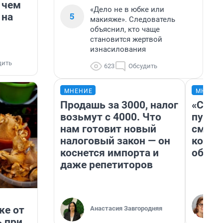
 чем
«Дело не в юбке или
5
 на
макияже». Следователь
объяснил, кто чаще
становится жертвой
изнасилования
дить
623
Обсудить
МНЕНИЕ
МНЕНИ
Продашь за 3000, налог
«Спут
возьмут с 4000. Что
пургу»
нам готовит новый
смерт
налоговый закон — он
котор
коснется импорта и
обнар
даже репетиторов
же от
Анастасия Завгородняя
ь при