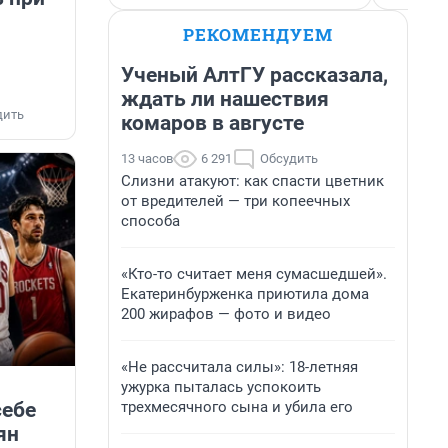
РЕКОМЕНДУЕМ
Ученый АлтГУ рассказала,
ждать ли нашествия
дить
комаров в августе
13 часов
6 291
Обсудить
Слизни атакуют: как спасти цветник
от вредителей — три копеечных
способа
«Кто-то считает меня сумасшедшей».
Екатеринбурженка приютила дома
200 жирафов — фото и видео
«Не рассчитала силы»: 18-летняя
ужурка пыталась успокоить
трехмесячного сына и убила его
себе
ян