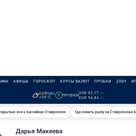
АММА
АФИША
ГОРОСКОП
КУРСЫ ВАЛЮТ
ПРОБКИ
ZODY
И
USD 82,17
СЕЙЧАС
1
ПРОБКИ
+26°C
EUR 94,84
ткрытые: все о бассейнах Ставрополя
Где ловить рыбу на Ставрополье 
Дарья Макеева