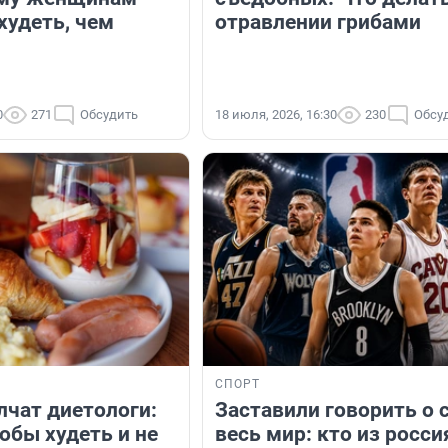
худеть, чем
отравлении грибами
0
271
Обсудить
18 июля, 2026, 16:30
230
Обсу
СПОРТ
лчат диетологи:
Заставили говорить о 
тобы худеть и не
весь мир: кто из росси