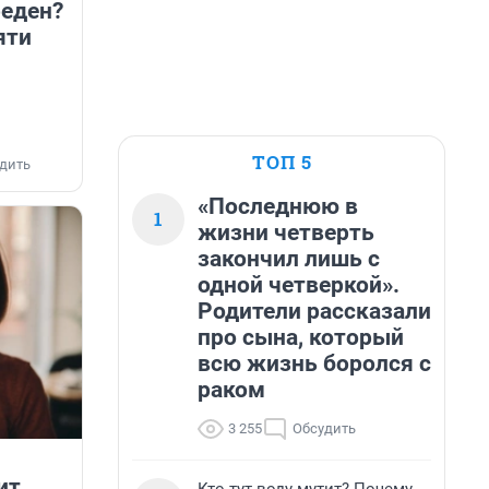
реден?
яти
ТОП 5
дить
«Последнюю в
1
жизни четверть
закончил лишь с
одной четверкой».
Родители рассказали
про сына, который
всю жизнь боролся с
раком
3 255
Обсудить
ит