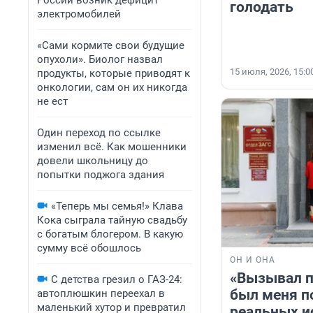
России возник дефицит
голодать
электромобилей
«Сами кормите свои будущие
опухоли». Биолог назвал
15 июля, 2026, 15:0
продукты, которые приводят к
онкологии, сам он их никогда
не ест
Один переход по ссылке
изменил всё. Как мошенники
довели школьницу до
попытки поджога здания
«Теперь мы семья!» Клава
Кока сыграла тайную свадьбу
с богатым блогером. В какую
сумму всё обошлось
ОН И ОНА
«Вызывал п
С детства грезил о ГАЗ-24:
был меня п
автоплюшкин переехал в
маленький хутор и превратил
реальных и