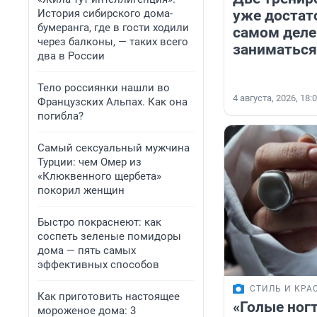
История сибирского дома-
уже достат
бумеранга, где в гости ходили
самом деле
через балконы, — таких всего
заниматься
два в России
Тело россиянки нашли во
4 августа, 2026, 18:
Французских Альпах. Как она
погибла?
Самый сексуальный мужчина
Турции: чем Омер из
«Клюквенного щербета»
покорил женщин
Быстро покраснеют: как
соспеть зеленые помидоры
дома — пять самых
эффективных способов
СТИЛЬ И КРА
Как приготовить настоящее
«Голые ног
мороженое дома: 3