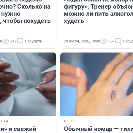
очно? Сколько на
фигуру». Тренер объяс
 нужно
можно ли пить алкогол
, чтобы похудеть
худеть
00
217
Обсудить
29 июля, 2026, 18:00
307
Обсу
СОТА
ЛЕТО
ти» и свежий
Обычный комар — тих