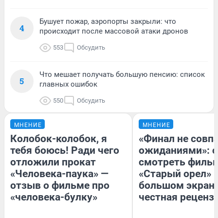
Бушует пожар, аэропорты закрыли: что
4
происходит после массовой атаки дронов
553
Обсудить
Что мешает получать большую пенсию: список
5
главных ошибок
550
Обсудить
МНЕНИЕ
МНЕНИЕ
Колобок-колобок, я
«Финал не совпа
тебя боюсь! Ради чего
ожиданиями»: с
отложили прокат
смотреть филь
«Человека-паука» —
«Старый орел» 
отзыв о фильме про
большом экран
«человека-булку»
честная реценз