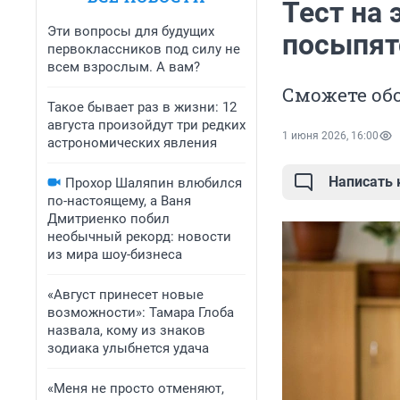
Тест на
Эти вопросы для будущих
посыпятс
первоклассников под силу не
всем взрослым. А вам?
Сможете об
Такое бывает раз в жизни: 12
августа произойдут три редких
1 июня 2026, 16:00
астрономических явления
Написать
Прохор Шаляпин влюбился
по-настоящему, а Ваня
Дмитриенко побил
необычный рекорд: новости
из мира шоу-бизнеса
«Август принесет новые
возможности»: Тамара Глоба
назвала, кому из знаков
зодиака улыбнется удача
«Меня не просто отменяют,