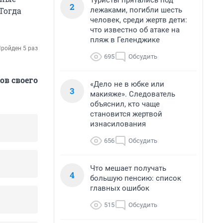
Туристы прятались под
2
лежаками, погибли шесть
Тогда
человек, среди жертв дети:
что известно об атаке на
пляж в Геленджике
ройден 5 раз
695
Обсудить
ов своего
«Дело не в юбке или
3
макияже». Следователь
объяснил, кто чаще
становится жертвой
изнасилования
656
Обсудить
Что мешает получать
4
большую пенсию: список
главных ошибок
515
Обсудить