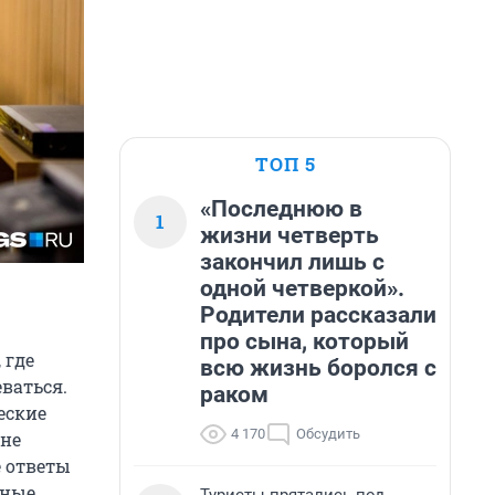
ТОП 5
«Последнюю в
1
жизни четверть
закончил лишь с
одной четверкой».
Родители рассказали
про сына, который
 где
всю жизнь боролся с
еваться.
раком
еские
4 170
Обсудить
 не
е ответы
зные