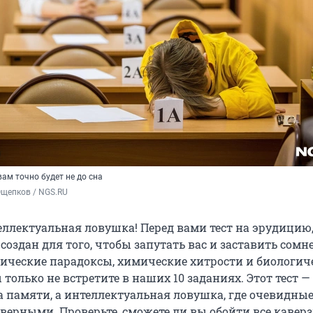
ам точно будет не до сна
Ощепков / NGS.RU
еллектуальная ловушка! Перед вами тест на эрудицию,
оздан для того, чтобы запутать вас и заставить сомн
ические парадоксы, химические хитрости и биологич
только не встретите в наших 10 заданиях. Этот тест —
а памяти, а интеллектуальная ловушка, где очевидны
верными. Проверьте, сможете ли вы обойти все кавер