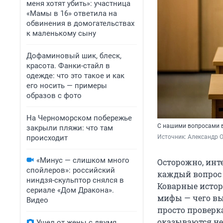
меня хотят убить»: участница
«Мамы в 16» ответила на
обвинения в домогательствах
к маленькому сыну
Дофаминовый шик, блеск,
красота. Фанки-стайл в
одежде: что это такое и как
его носить — примеры
образов с фото
На Черноморском побережье
С нашими вопросами в
закрыли пляжи: что там
происходит
Источник: 
Александр 
«Минус — слишком много
Осторожно, инт
спойлеров»: российский
каждый вопрос с
ниндзя-скульптор снялся в
Коварные истор
сериале «Дом Дракона».
мифы — чего вы 
Видео
просто проверк
оказываются не
Ушел от жены с двумя