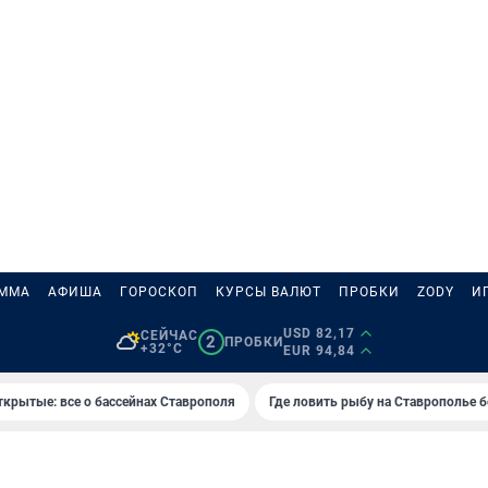
АММА
АФИША
ГОРОСКОП
КУРСЫ ВАЛЮТ
ПРОБКИ
ZODY
И
USD 82,17
СЕЙЧАС
2
ПРОБКИ
+32°C
EUR 94,84
ткрытые: все о бассейнах Ставрополя
Где ловить рыбу на Ставрополье 