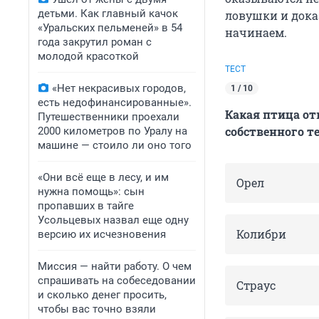
детьми. Как главный качок
ловушки и дока
«Уральских пельменей» в 54
начинаем.
года закрутил роман с
молодой красоткой
ТЕСТ
«Нет некрасивых городов,
1 / 10
есть недофинансированные».
Какая птица от
Путешественники проехали
собственного т
2000 километров по Уралу на
машине — стоило ли оно того
«Они всё еще в лесу, и им
Орел
нужна помощь»: сын
пропавших в тайге
Усольцевых назвал еще одну
Колибри
версию их исчезновения
Миссия — найти работу. О чем
спрашивать на собеседовании
Страус
и сколько денег просить,
чтобы вас точно взяли