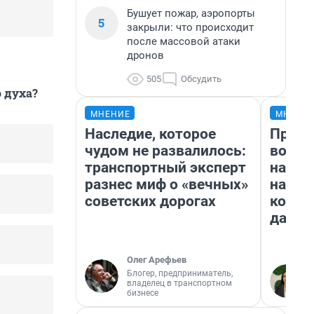
Бушует пожар, аэропорты
5
закрыли: что происходит
после массовой атаки
дронов
505
Обсудить
 духа?
МНЕНИЕ
МНЕНИ
Наследие, которое
Прода
чудом не развалилось:
возьм
транспортный эксперт
нам г
разнес миф о «вечных»
налог
советских дорогах
косне
даже 
Олег Арефьев
Блогер, предприниматель,
владелец в транспортном
бизнесе