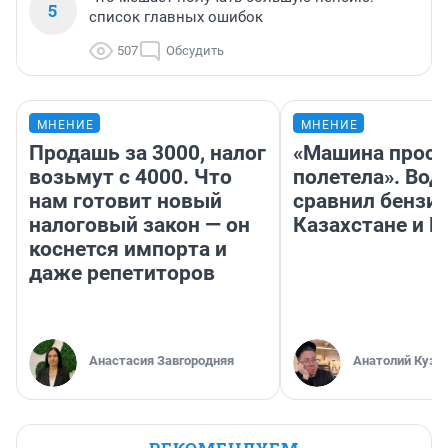
5
список главных ошибок
507
Обсудить
МНЕНИЕ
МНЕНИЕ
Продашь за 3000, налог
«Машина прост
возьмут с 4000. Что
полетела». Вод
нам готовит новый
сравнил бензин
налоговый закон — он
Казахстане и Р
коснется импорта и
даже репетиторов
Анастасия Завгородняя
Анатолий Кузн