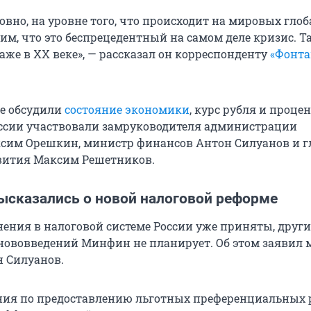
овно, на уровне того, что происходит на мировых гло
м, что это беспрецедентный на самом деле кризис. Та
даже в
XX веке
», — рассказал он корреспонденту
«Фонта
е обсудили
состояние экономики
, курс рубля и проце
уссии участвовали замруководителя администрации
сим Орешкин, министр финансов Антон Силуанов и г
ития Максим Решетников.
ысказались о новой налоговой реформе
ения в налоговой системе России уже приняты, други
ововведений Минфин не планирует. Об этом заявил 
 Силуанов.
ния по предоставлению льготных преференциальных 