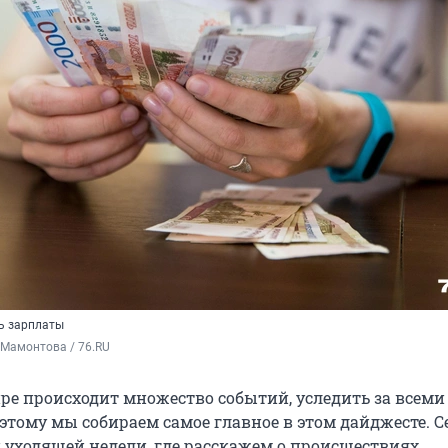
ь зарплаты
 Мамонтова / 76.RU
ре происходит множество событий, уследить за всеми
этому мы собираем самое главное в этом дайджесте. С
 уходящей недели, где расскажем о происшествиях,