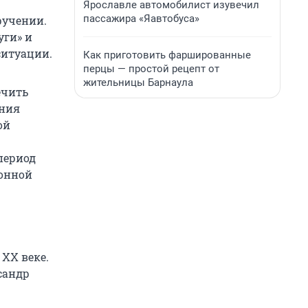
Ярославле автомобилист изувечил
пассажира «Яавтобуса»
ручении.
уги» и
ситуации.
Как приготовить фаршированные
перцы — простой рецепт от
жительницы Барнаула
ечить
ания
ой
период
онной
 XX веке.
сандр