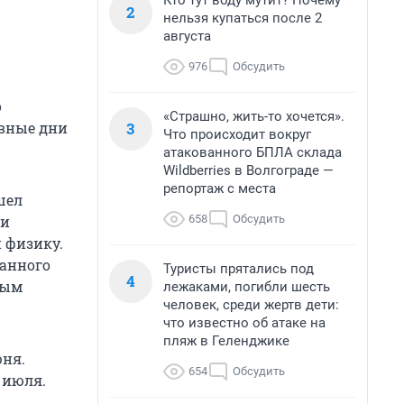
Кто тут воду мутит? Почему
2
нельзя купаться после 2
августа
976
Обсудить
о
«Страшно, жить-то хочется».
3
рвные дни
Что происходит вокруг
атакованного БПЛА склада
Wildberries в Волгограде —
репортаж с места
шел
658
Обсудить
 и
 физику.
ранного
Туристы прятались под
4
ным
лежаками, погибли шесть
человек, среди жертв дети:
что известно об атаке на
пляж в Геленджике
юня
.
654
Обсудить
 июля
.