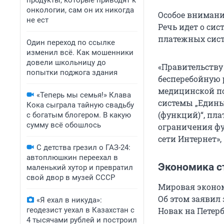
продукты, которые приводят к
онкологии, сам он их никогда
Особое внимани
не ест
Речь идет о си
платежных сист
Один переход по ссылке
изменил всё. Как мошенники
довели школьницу до
«Правительству
попытки поджога здания
бесперебойную 
медицинской п
«Теперь мы семья!» Клава
системы „Едины
Кока сыграла тайную свадьбу
(функций)“, пла
с богатым блогером. В какую
сумму всё обошлось
ограничения ф
сети Интернет»,
С детства грезил о ГАЗ-24:
автоплюшкин переехал в
Экономика с
маленький хутор и превратил
свой двор в музей СССР
Мировая экономи
Об этом заявил
«Я ехал в никуда»:
геодезист уехал в Казахстан с
Новак на Петер
4 тысячами рублей и построил