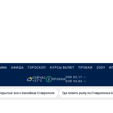
АММА
АФИША
ГОРОСКОП
КУРСЫ ВАЛЮТ
ПРОБКИ
ZODY
И
USD 82,17
СЕЙЧАС
2
ПРОБКИ
+27°C
EUR 94,84
ткрытые: все о бассейнах Ставрополя
Где ловить рыбу на Ставрополье 