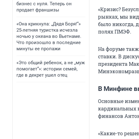
бизнес с нуля. Теперь он
«Кризис? Безусл
продает франшизы
рынках, мы види
было никогда, 
«Она крикнула: „Дядя Боря!“»
25-летняя туристка исчезла
полях ПМЭФ.
ночью у океана во Вьетнаме.
Что произошло в последние
На форуме такж
минуты ее пропажи
ставки. В диск
«Это общий ребенок, а не „муж
президента Мак
помогает“»: истории семей,
Минэкономразв
где в декрет ушел отец
В Минфине в
Основные измен
кардинальных н
финансов Антон
«Какие-то реше