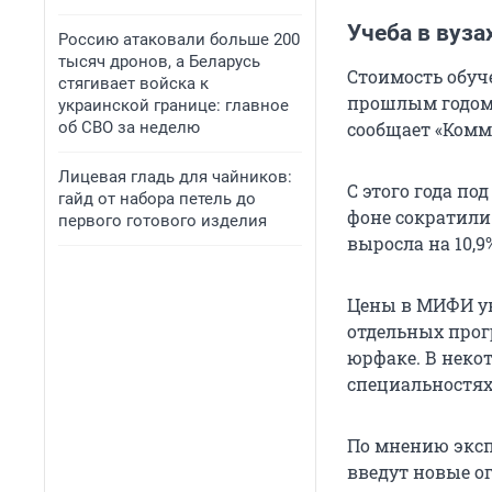
Учеба в вуз
Россию атаковали больше 200
тысяч дронов, а Беларусь
Стоимость обуче
стягивает войска к
прошлым годом.
украинской границе: главное
об СВО за неделю
сообщает «Комм
Лицевая гладь для чайников:
С этого года п
гайд от набора петель до
фоне сократили
первого готового изделия
выросла на 10,9
Цены в МИФИ уве
отдельных прогр
юрфаке. В некот
специальностях
По мнению экспе
введут новые о