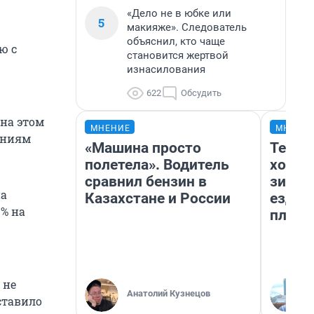
«Дело не в юбке или
5
макияже». Следователь
объяснил, кто чаще
ю с
становится жертвой
изнасилования
622
Обсудить
 на этом
МНЕНИЕ
МНЕНИ
ениям
«Машина просто
Тепло
полетела». Водитель
холод
сравнил бензин в
зимой
на
Казахстане и России
ездит
3% на
плюсы
 не
Анатолий Кузнецов
ставило