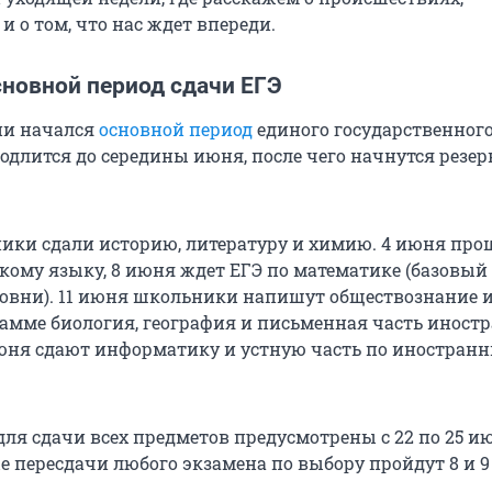
и о том, что нас ждет впереди.
сновной период сдачи ЕГЭ
сии начался
основной период
единого государственног
родлится до середины июня, после чего начнутся резе
ики сдали историю, литературу и химию. 4 июня про
скому языку, 8 июня ждет ЕГЭ по математике (базовый
овни).
11 июня
школьники напишут обществознание и
рамме биология, география и письменная часть иност
 июня сдают информатику и устную часть по иностран
для сдачи всех предметов предусмотрены с 22 по
25 и
 пересдачи любого экзамена по выбору пройдут 8 и
9