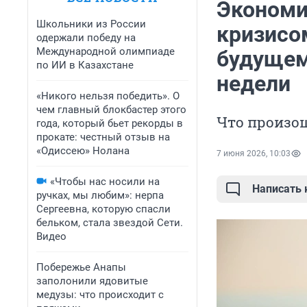
Экономи
Школьники из России
кризисом
одержали победу на
Международной олимпиаде
будущем
по ИИ в Казахстане
недели
«Никого нельзя победить». О
чем главный блокбастер этого
Что произош
года, который бьет рекорды в
прокате: честный отзыв на
«Одиссею» Нолана
7 июня 2026, 10:03
«Чтобы нас носили на
Написать
ручках, мы любим»: нерпа
Сергеевна, которую спасли
бельком, стала звездой Сети.
Видео
Побережье Анапы
заполонили ядовитые
медузы: что происходит с