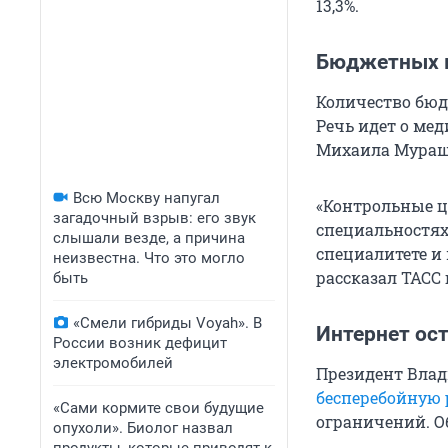
13,3%.
Бюджетных м
Количество бюдж
Речь идет о ме
Михаила Мурашк
Всю Москву напугал
«Контрольные ц
загадочный взрыв: его звук
специальностях
слышали везде, а причина
специалитете и 
неизвестна. Что это могло
рассказал ТАСС
быть
«Смели гибриды Voyah». В
Интернет ос
России возник дефицит
электромобилей
Президент Влад
бесперебойную 
«Сами кормите свои будущие
ограничений. О
опухоли». Биолог назвал