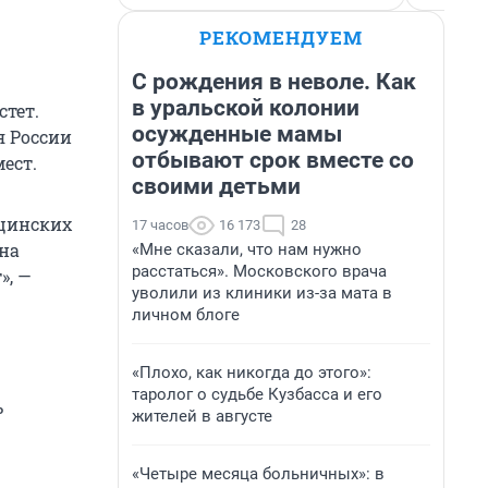
РЕКОМЕНДУЕМ
С рождения в неволе. Как
в уральской колонии
стет.
осужденные мамы
я России
отбывают срок вместе со
ест.
своими детьми
ицинских
17 часов
16 173
28
на
«Мне сказали, что нам нужно
расстаться». Московского врача
», —
уволили из клиники из-за мата в
личном блоге
«Плохо, как никогда до этого»:
таролог о судьбе Кузбасса и его
ь
жителей в августе
«Четыре месяца больничных»: в