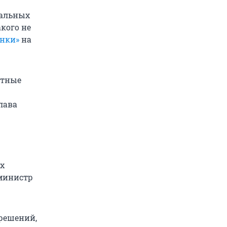
бальных
кого не
нки»
на
нтные
лава
х
министр
решений,