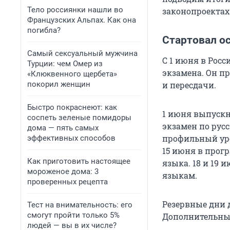
Тело россиянки нашли во
законопроектах 
Французских Альпах. Как она
погибла?
Стартовал о
Самый сексуальный мужчина
С 1 июня в Рос
Турции: чем Омер из
экзамена. Он п
«Клюквенного щербета»
покорил женщин
и пересдачи.
Быстро покраснеют: как
1 июня выпускн
соспеть зеленые помидоры
экзамен по рус
дома — пять самых
профильный ур
эффективных способов
15 июня в прог
Как приготовить настоящее
языка. 18 и 19
мороженое дома: 3
языкам.
проверенных рецепта
Резервные дни 
Тест на внимательность: его
смогут пройти только 5%
Дополнительные
людей — вы в их числе?