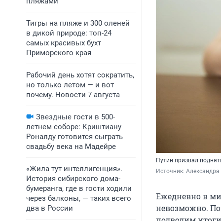
пляжами
Тигры на пляже и 300 оленей
в дикой природе: топ-24
самых красивых бухт
Приморского края
Рабочий день хотят сократить,
но только летом — и вот
почему. Новости 7 августа
Звездные гости в 500-
летнем соборе: Криштиану
Роналду готовится сыграть
свадьбу века на Мадейре
Путин призвал поднят
«Жила тут интеллигенция».
Источник: 
Александра
История сибирского дома-
бумеранга, где в гости ходили
Ежедневно в ми
через балконы, — таких всего
невозможно. По
два в России
подводим итоги