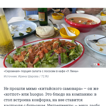
«Скромная» порция салата с лососем в кафе «У Лины»
Источник: 
Ирина Шарова / 72.RU
Не прошли мимо «китайского самовара» — он же
«хотпот» или huoguo. Это блюдо на компанию: в
стол встроена конфорка, на нее ставится
кастрюля с бульоном. Ингредиенты — мясо, рыбу,