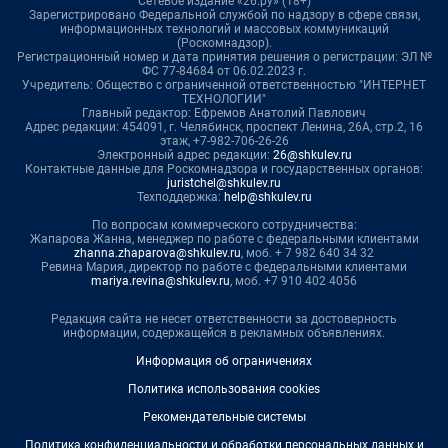
Сетевое издание «26.ру» (18+)
Зарегистрировано Федеральной службой по надзору в сфере связи,
информационных технологий и массовых коммуникаций
(Роскомнадзор).
Регистрационный номер и дата принятия решения о регистрации: ЭЛ №
ФС 77-84684 от 06.02.2023 г.
Учредитель: Общество с ограниченной ответственностью "ИНТЕРНЕТ
ТЕХНОЛОГИИ"
Главный редактор: Ефремов Анатолий Павлович
Адрес редакции: 454091, г. Челябинск, проспект Ленина, 26А, стр.2, 16
этаж, +7-982-706-26-26
Электронный адрес редакции:
26@shkulev.ru
Контактные данные для Роскомнадзора и государственных органов:
juristchel@shkulev.ru
Техподдержка:
help@shkulev.ru
По вопросам коммерческого сотрудничества:
Жапарова Жанна, менеджер по работе с федеральными клиентами
zhanna.zhaparova@shkulev.ru
, моб. + 7 982 640 34 32
Ревина Мария, директор по работе с федеральными клиентами
mariya.revina@shkulev.ru
, моб. +7 910 402 4056
Редакция сайта не несет ответственности за достоверность
информации, содержащейся в рекламных объявлениях.
Информация об ограничениях
Политика использования cookies
Рекомендательные системы
Политика конфиденциальности и обработки персональных данных и