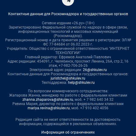
Контактные данные для Роскомнадзора и государственных органов
Сетевое издание «26.ру» (18+)
Зарегистрировано Федеральной службой по надзору в сфере связи,
информационных технологий и массовых коммуникаций
(Роскомнадзор).
Регистрационный номер и дата принятия решения о регистрации: ЭЛ №
ФС 77-84684 от 06.02.2023 г.
Учредитель: Общество с ограниченной ответственностью "ИНТЕРНЕТ
ТЕХНОЛОГИИ"
Главный редактор: Ефремов Анатолий Павлович
Адрес редакции: 454091, г. Челябинск, проспект Ленина, 26А, стр.2, 16
этаж, +7-982-706-26-26
Электронный адрес редакции:
26@shkulev.ru
Контактные данные для Роскомнадзора и государственных органов:
juristchel@shkulev.ru
Техподдержка:
help@shkulev.ru
По вопросам коммерческого сотрудничества:
Жапарова Жанна, менеджер по работе с федеральными клиентами
zhanna.zhaparova@shkulev.ru
, моб. + 7 982 640 34 32
Ревина Мария, директор по работе с федеральными клиентами
mariya.revina@shkulev.ru
, моб. +7 910 402 4056
Редакция сайта не несет ответственности за достоверность
информации, содержащейся в рекламных объявлениях.
Информация об ограничениях