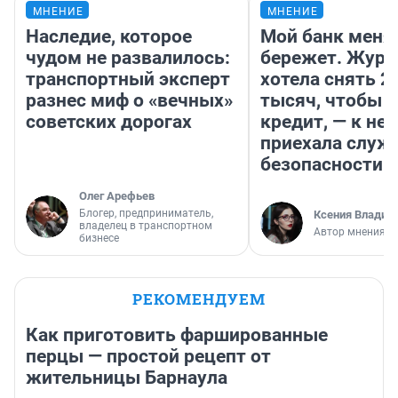
МНЕНИЕ
МНЕНИЕ
Наследие, которое
Мой банк меня
чудом не развалилось:
бережет. Журн
транспортный эксперт
хотела снять 2
разнес миф о «вечных»
тысяч, чтобы п
советских дорогах
кредит, — к не
приехала служ
безопасности
Олег Арефьев
Блогер, предприниматель,
Ксения Владим
владелец в транспортном
Автор мнения
бизнесе
РЕКОМЕНДУЕМ
Как приготовить фаршированные
перцы — простой рецепт от
жительницы Барнаула