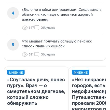
«Дело не в юбке или макияже». Следователь
4
объяснил, кто чаще становится жертвой
изнасилования
647
Обсудить
Что мешает получать большую пенсию:
5
список главных ошибок
511
Обсудить
МНЕНИЕ
МНЕНИЕ
«Спуталась речь, понес
«Нет некрасив
пургу». Врач — о
городов, есть
смертельном диагнозе,
недофинансиро
который сложно
Путешественн
обнаружить
проехали 2000
километров по 