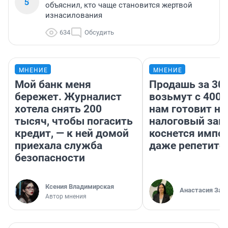
5
объяснил, кто чаще становится жертвой
изнасилования
634
Обсудить
МНЕНИЕ
МНЕНИЕ
Мой банк меня
Продашь за 300
бережет. Журналист
возьмут с 4000
хотела снять 200
нам готовит н
тысяч, чтобы погасить
налоговый зако
кредит, — к ней домой
коснется импор
приехала служба
даже репетито
безопасности
Ксения Владимирская
Анастасия Зав
Автор мнения