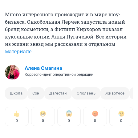
Много интересного происходит и в мире шоу-
бизнеса. Онкобольная Лерчек запустила новый
бренд косметики, а Филипп Киркоров показал
кукольные копии Аллы Пугачевой. Все истории
из жизни звезд мы рассказали в отдельном
материале
.
Алена Смагина
Корреспондент оперативной редакции
Школа
Сон
Дагестан
Оползень
Животное
Л
0
0
0
0
0