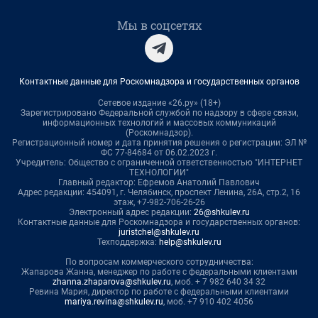
Мы в соцсетях
Контактные данные для Роскомнадзора и государственных органов
Сетевое издание «26.ру» (18+)
Зарегистрировано Федеральной службой по надзору в сфере связи,
информационных технологий и массовых коммуникаций
(Роскомнадзор).
Регистрационный номер и дата принятия решения о регистрации: ЭЛ №
ФС 77-84684 от 06.02.2023 г.
Учредитель: Общество с ограниченной ответственностью "ИНТЕРНЕТ
ТЕХНОЛОГИИ"
Главный редактор: Ефремов Анатолий Павлович
Адрес редакции: 454091, г. Челябинск, проспект Ленина, 26А, стр.2, 16
этаж, +7-982-706-26-26
Электронный адрес редакции:
26@shkulev.ru
Контактные данные для Роскомнадзора и государственных органов:
juristchel@shkulev.ru
Техподдержка:
help@shkulev.ru
По вопросам коммерческого сотрудничества:
Жапарова Жанна, менеджер по работе с федеральными клиентами
zhanna.zhaparova@shkulev.ru
, моб. + 7 982 640 34 32
Ревина Мария, директор по работе с федеральными клиентами
mariya.revina@shkulev.ru
, моб. +7 910 402 4056