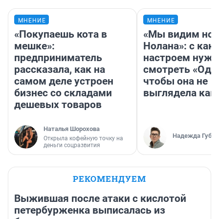
МНЕНИЕ
МНЕНИЕ
«Покупаешь кота в
«Мы видим нов
мешке»:
Нолана»: с как
предприниматель
настроем нужн
рассказала, как на
смотреть «Оди
самом деле устроен
чтобы она не
бизнес со складами
выглядела как
дешевых товаров
Наталья Шорохова
Надежда Губар
Открыла кофейную точку на
деньги соцразвития
РЕКОМЕНДУЕМ
Выжившая после атаки с кислотой
петербурженка выписалась из