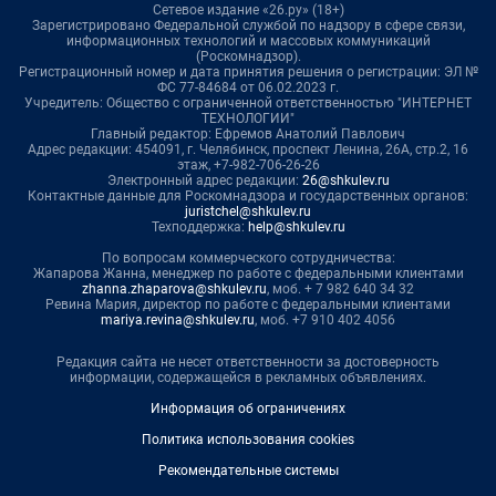
Сетевое издание «26.ру» (18+)
Зарегистрировано Федеральной службой по надзору в сфере связи,
информационных технологий и массовых коммуникаций
(Роскомнадзор).
Регистрационный номер и дата принятия решения о регистрации: ЭЛ №
ФС 77-84684 от 06.02.2023 г.
Учредитель: Общество с ограниченной ответственностью "ИНТЕРНЕТ
ТЕХНОЛОГИИ"
Главный редактор: Ефремов Анатолий Павлович
Адрес редакции: 454091, г. Челябинск, проспект Ленина, 26А, стр.2, 16
этаж, +7-982-706-26-26
Электронный адрес редакции:
26@shkulev.ru
Контактные данные для Роскомнадзора и государственных органов:
juristchel@shkulev.ru
Техподдержка:
help@shkulev.ru
По вопросам коммерческого сотрудничества:
Жапарова Жанна, менеджер по работе с федеральными клиентами
zhanna.zhaparova@shkulev.ru
, моб. + 7 982 640 34 32
Ревина Мария, директор по работе с федеральными клиентами
mariya.revina@shkulev.ru
, моб. +7 910 402 4056
Редакция сайта не несет ответственности за достоверность
информации, содержащейся в рекламных объявлениях.
Информация об ограничениях
Политика использования cookies
Рекомендательные системы