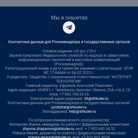
Мы в соцсетях
Контактные данные для Роскомнадзора и государственных органов
Сетевое издание «26.ру» (18+)
Зарегистрировано Федеральной службой по надзору в сфере связи,
информационных технологий и массовых коммуникаций
(Роскомнадзор).
Регистрационный номер и дата принятия решения о регистрации: ЭЛ №
ФС 77-84684 от 06.02.2023 г.
Учредитель: Общество с ограниченной ответственностью "ИНТЕРНЕТ
ТЕХНОЛОГИИ"
Главный редактор: Ефремов Анатолий Павлович
Адрес редакции: 454091, г. Челябинск, проспект Ленина, 26А, стр.2, 16
этаж, +7-982-706-26-26
Электронный адрес редакции:
26@shkulev.ru
Контактные данные для Роскомнадзора и государственных органов:
juristchel@shkulev.ru
Техподдержка:
help@shkulev.ru
По вопросам коммерческого сотрудничества:
Жапарова Жанна, менеджер по работе с федеральными клиентами
zhanna.zhaparova@shkulev.ru
, моб. + 7 982 640 34 32
Ревина Мария, директор по работе с федеральными клиентами
mariya.revina@shkulev.ru
, моб. +7 910 402 4056