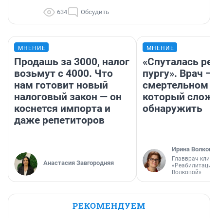
634
Обсудить
МНЕНИЕ
МНЕНИЕ
Продашь за 3000, налог
«Спуталась реч
возьмут с 4000. Что
пургу». Врач — 
нам готовит новый
смертельном д
налоговый закон — он
который слож
коснется импорта и
обнаружить
даже репетиторов
Ирина Волкова
Главврач клини
Анастасия Завгородняя
«Реабилитация 
Волковой»
РЕКОМЕНДУЕМ