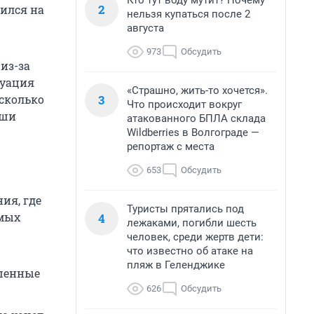
Кто тут воду мутит? Почему
2
зился на
нельзя купаться после 2
августа
973
Обсудить
из-за
туация
«Страшно, жить-то хочется».
3
сколько
Что происходит вокруг
аши
атакованного БПЛА склада
Wildberries в Волгограде —
репортаж с места
653
Обсудить
ия, где
Туристы прятались под
ямых
4
лежаками, погибли шесть
человек, среди жертв дети:
что известно об атаке на
пляж в Геленджике
чшенные
626
Обсудить