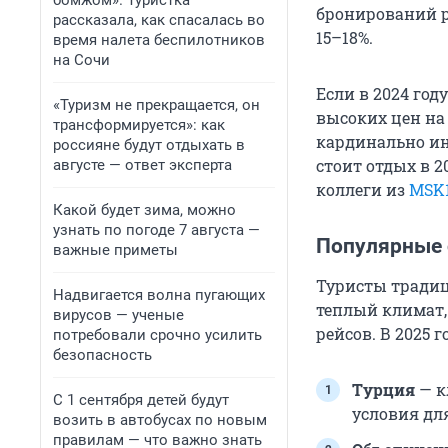
бомжом». Туристка
бронирований р
рассказала, как спасалась во
15–18%.
время налета беспилотников
на Сочи
Если в 2024 го
«Туризм не прекращается, он
высоких цен на 
трансформируется»: как
кардинально ин
россияне будут отдыхать в
стоит отдых в 
августе — ответ эксперта
коллеги из
MSK
Какой будет зима, можно
узнать по погоде 7 августа —
Популярные 
важные приметы
Туристы традиц
Надвигается волна пугающих
теплый климат,
вирусов — ученые
рейсов. В 2025
потребовали срочно усилить
безопасность
Турция
— к
С 1 сентября детей будут
условия дл
возить в автобусах по новым
правилам — что важно знать