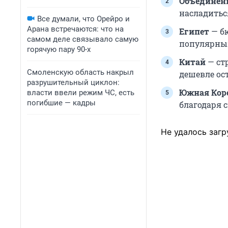
Объединен
насладитьс
Все думали, что Орейро и
Арана встречаются: что на
Египет
— бю
самом деле связывало самую
популярный
горячую пару 90-х
Китай
— ст
Смоленскую область накрыл
дешевле ос
разрушительный циклон:
Южная Кор
власти ввели режим ЧС, есть
погибшие — кадры
благодаря 
Не удалось загр