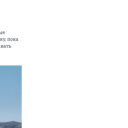
ые
ку, пока
ывать