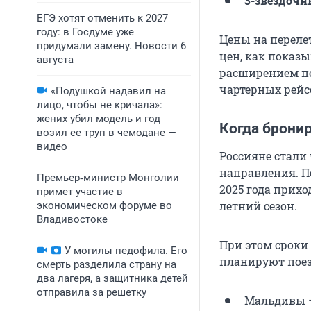
3-звездочн
ЕГЭ хотят отменить к 2027
году: в Госдуме уже
Цены на переле
придумали замену. Новости 6
цен, как показы
августа
расширением по
чартерных рейс
«Подушкой надавил на
лицо, чтобы не кричала»:
жених убил модель и год
Когда брони
возил ее труп в чемодане —
видео
Россияне стали
направления. П
Премьер‑министр Монголии
2025 года прихо
примет участие в
летний сезон.
экономическом форуме во
Владивостоке
При этом сроки
У могилы педофила. Его
планируют поез
смерть разделила страну на
два лагеря, а защитника детей
отправила за решетку
Мальдивы —