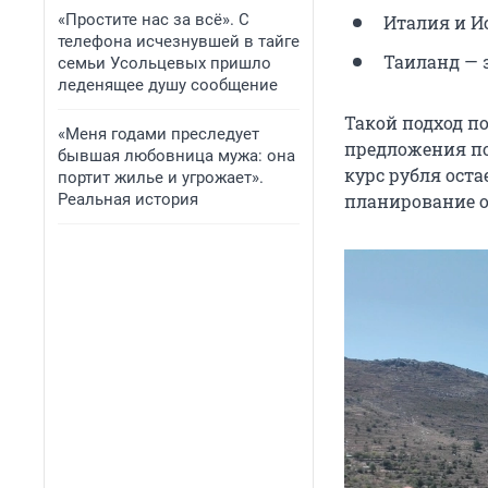
«Простите нас за всё». С
Италия и И
телефона исчезнувшей в тайге
Таиланд — з
семьи Усольцевых пришло
леденящее душу сообщение
Такой подход п
«Меня годами преследует
предложения по
бывшая любовница мужа: она
курс рубля ост
портит жилье и угрожает».
Реальная история
планирование о