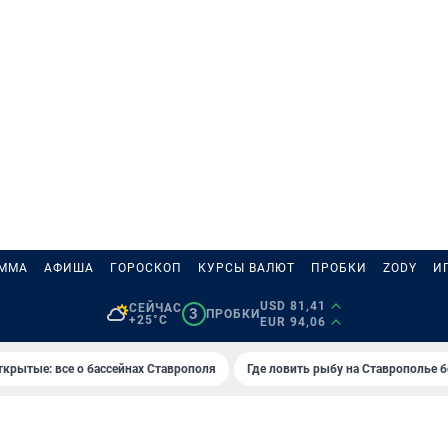
АММА
АФИША
ГОРОСКОП
КУРСЫ ВАЛЮТ
ПРОБКИ
ZODY
И
USD 81,41
СЕЙЧАС
3
ПРОБКИ
+25°C
EUR 94,06
ткрытые: все о бассейнах Ставрополя
Где ловить рыбу на Ставрополье 