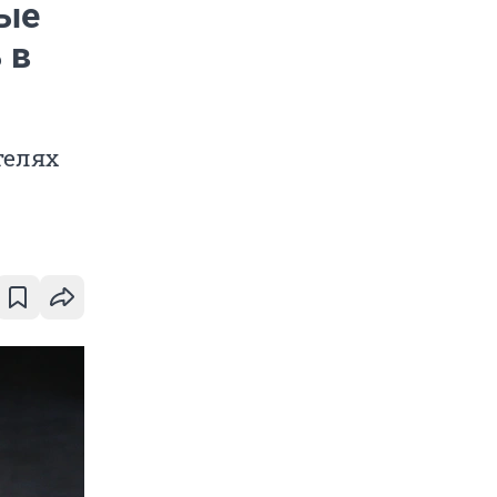
ные
 в
телях