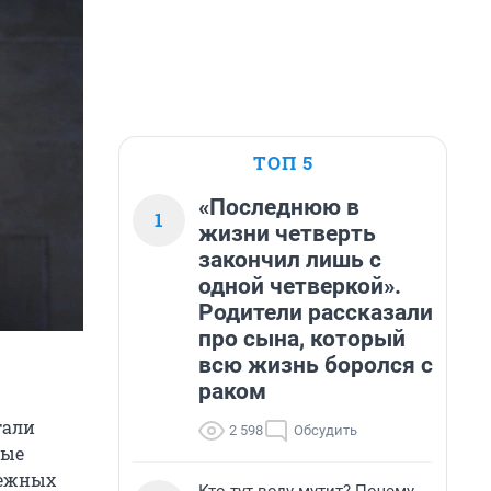
ТОП 5
«Последнюю в
1
жизни четверть
закончил лишь с
одной четверкой».
Родители рассказали
про сына, который
всю жизнь боролся с
раком
тали
2 598
Обсудить
ные
бежных