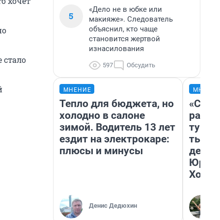
то хочет
«Дело не в юбке или
5
макияже». Следователь
объяснил, кто чаще
но
становится жертвой
изнасилования
 стало
597
Обсудить
й
МНЕНИЕ
МНЕНИ
Тепло для бюджета, но
«Слив
холодно в салоне
разоч
зимой. Водитель 13 лет
турис
ездит на электрокаре:
тысяч
плюсы и минусы
день 
Юрско
Хогва
Денис Дедюхин