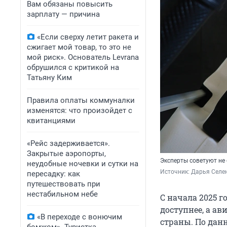
Вам обязаны повысить
зарплату — причина
«Если сверху летит ракета и
сжигает мой товар, то это не
мой риск». Основатель Levrana
обрушился с критикой на
Татьяну Ким
Правила оплаты коммуналки
изменятся: что произойдет с
квитанциями
«Рейс задерживается».
Закрытые аэропорты,
Эксперты советуют не
неудобные ночевки и сутки на
Источник: 
Дарья Селен
пересадку: как
путешествовать при
нестабильном небе
С начала 2025 г
доступнее, а а
«В переходе с вонючим
страны. По дан