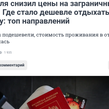
бля снизил цены на загранич
 Где стало дешевле отдыхать
у: топ направлений
 подешевели, стоимость проживания в о
лась
1 935
 комментарий