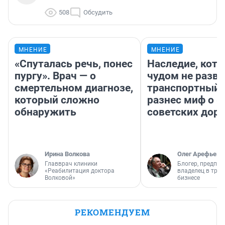
508
Обсудить
МНЕНИЕ
МНЕНИЕ
«Спуталась речь, понес
Наследие, кото
пургу». Врач — о
чудом не разва
смертельном диагнозе,
транспортный 
который сложно
разнес миф о 
обнаружить
советских доро
Ирина Волкова
Олег Арефьев
Главврач клиники
Блогер, предпри
«Реабилитация доктора
владелец в тра
Волковой»
бизнесе
РЕКОМЕНДУЕМ