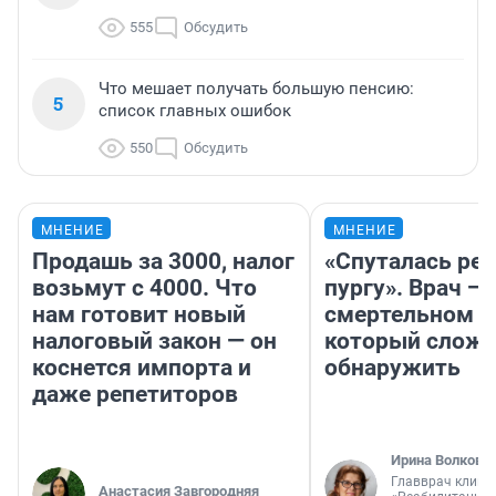
555
Обсудить
Что мешает получать большую пенсию:
5
список главных ошибок
550
Обсудить
МНЕНИЕ
МНЕНИЕ
Продашь за 3000, налог
«Спуталась реч
возьмут с 4000. Что
пургу». Врач — 
нам готовит новый
смертельном д
налоговый закон — он
который слож
коснется импорта и
обнаружить
даже репетиторов
Ирина Волкова
Главврач клини
Анастасия Завгородняя