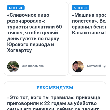
МНЕНИЕ
МНЕНИЕ
«Сливочное пиво
«Машина прост
разочаровало»:
полетела». Вод
туристы заплатили 60
сравнил бензин
тысяч, чтобы целый
Казахстане и Р
день гулять по парку
Юрского периода и
Хогвартсу
Яна Шаламова
Анатолий Кузн
РЕКОМЕНДУЕМ
«Это тот, кого ты травила»: прикамца
приговорили к 22 годам за убийство
семьи его девушки, сейчас он звонит