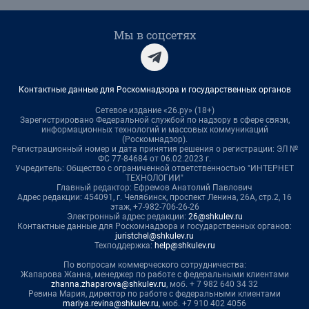
Мы в соцсетях
Контактные данные для Роскомнадзора и государственных органов
Сетевое издание «26.ру» (18+)
Зарегистрировано Федеральной службой по надзору в сфере связи,
информационных технологий и массовых коммуникаций
(Роскомнадзор).
Регистрационный номер и дата принятия решения о регистрации: ЭЛ №
ФС 77-84684 от 06.02.2023 г.
Учредитель: Общество с ограниченной ответственностью "ИНТЕРНЕТ
ТЕХНОЛОГИИ"
Главный редактор: Ефремов Анатолий Павлович
Адрес редакции: 454091, г. Челябинск, проспект Ленина, 26А, стр.2, 16
этаж, +7-982-706-26-26
Электронный адрес редакции:
26@shkulev.ru
Контактные данные для Роскомнадзора и государственных органов:
juristchel@shkulev.ru
Техподдержка:
help@shkulev.ru
По вопросам коммерческого сотрудничества:
Жапарова Жанна, менеджер по работе с федеральными клиентами
zhanna.zhaparova@shkulev.ru
, моб. + 7 982 640 34 32
Ревина Мария, директор по работе с федеральными клиентами
mariya.revina@shkulev.ru
, моб. +7 910 402 4056