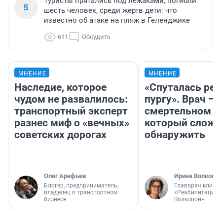
Туристы прятались под лежаками, погибли
5
шесть человек, среди жертв дети: что
известно об атаке на пляж в Геленджике
611
Обсудить
МНЕНИЕ
МНЕНИЕ
Наследие, которое
«Спуталась реч
чудом не развалилось:
пургу». Врач — 
транспортный эксперт
смертельном д
разнес миф о «вечных»
который слож
советских дорогах
обнаружить
Олег Арефьев
Ирина Волкова
Блогер, предприниматель,
Главврач клини
владелец в транспортном
«Реабилитация 
бизнесе
Волковой»