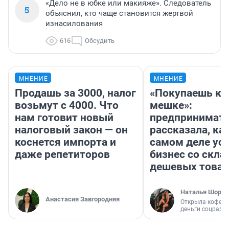
«Дело не в юбке или макияже». Следователь
5
объяснил, кто чаще становится жертвой
изнасилования
616
Обсудить
МНЕНИЕ
МНЕНИЕ
Продашь за 3000, налог
«Покупаешь ко
возьмут с 4000. Что
мешке»:
нам готовит новый
предпринимат
налоговый закон — он
рассказала, как
коснется импорта и
самом деле ус
даже репетиторов
бизнес со скл
дешевых това
Наталья Шорох
Анастасия Завгородняя
Открыла кофейн
деньги соцразв