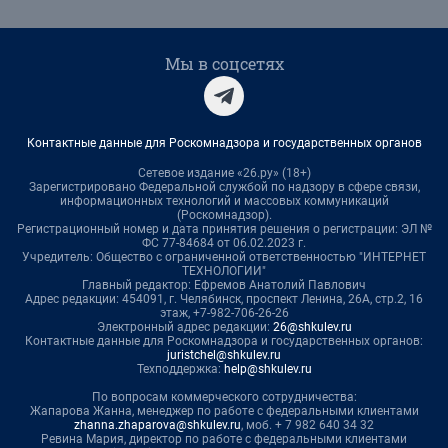
Мы в соцсетях
Контактные данные для Роскомнадзора и государственных органов
Сетевое издание «26.ру» (18+)
Зарегистрировано Федеральной службой по надзору в сфере связи,
информационных технологий и массовых коммуникаций
(Роскомнадзор).
Регистрационный номер и дата принятия решения о регистрации: ЭЛ №
ФС 77-84684 от 06.02.2023 г.
Учредитель: Общество с ограниченной ответственностью "ИНТЕРНЕТ
ТЕХНОЛОГИИ"
Главный редактор: Ефремов Анатолий Павлович
Адрес редакции: 454091, г. Челябинск, проспект Ленина, 26А, стр.2, 16
этаж, +7-982-706-26-26
Электронный адрес редакции:
26@shkulev.ru
Контактные данные для Роскомнадзора и государственных органов:
juristchel@shkulev.ru
Техподдержка:
help@shkulev.ru
По вопросам коммерческого сотрудничества:
Жапарова Жанна, менеджер по работе с федеральными клиентами
zhanna.zhaparova@shkulev.ru
, моб. + 7 982 640 34 32
Ревина Мария, директор по работе с федеральными клиентами