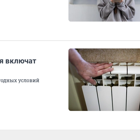
ья включат
годных условий