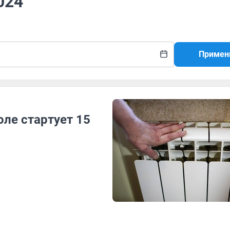
024
Примен
ле стартует 15