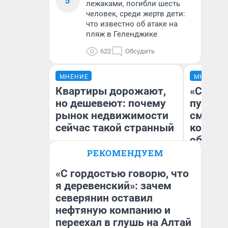
5
лежаками, погибли шесть
человек, среди жертв дети:
что известно об атаке на
пляж в Геленджике
622
Обсудить
МНЕНИЕ
МНЕНИЕ
Квартиры дорожают,
«Спутал
но дешевеют: почему
пургу».
рынок недвижимости
смерте
сейчас такой странный
которы
обнару
РЕКОМЕНДУЕМ
«С гордостью говорю, что
Ир
я деревенский»: зачем
Екатерина Торопова
Гл
северянин оставил
директор агентства
«Р
недвижимости
Во
нефтяную компанию и
переехал в глушь на Алтай