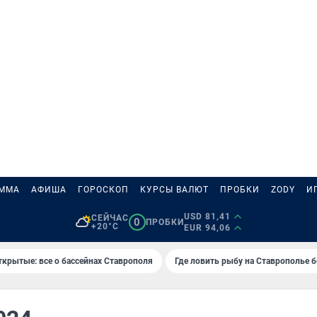
АММА
АФИША
ГОРОСКОП
КУРСЫ ВАЛЮТ
ПРОБКИ
ZODY
И
USD 81,41
СЕЙЧАС
0
ПРОБКИ
+20°C
EUR 94,06
ткрытые: все о бассейнах Ставрополя
Где ловить рыбу на Ставрополье 