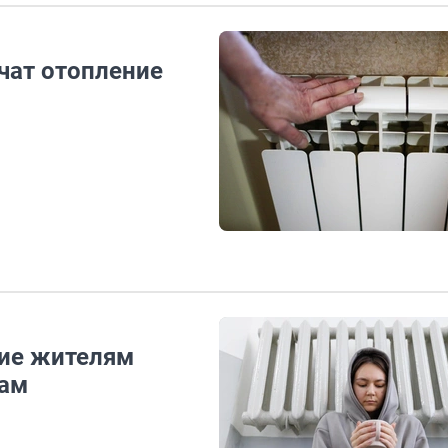
чат отопление
ние жителям
гам