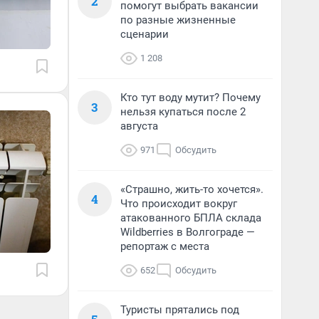
2
помогут выбрать вакансии
по разные жизненные
сценарии
1 208
Кто тут воду мутит? Почему
3
нельзя купаться после 2
августа
971
Обсудить
«Страшно, жить-то хочется».
4
Что происходит вокруг
атакованного БПЛА склада
Wildberries в Волгограде —
репортаж с места
652
Обсудить
Туристы прятались под