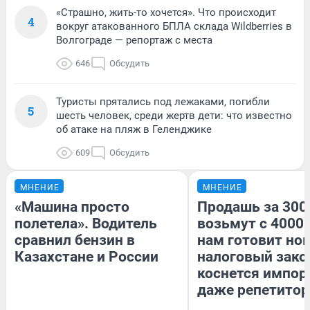
«Страшно, жить-то хочется». Что происходит
4
вокруг атакованного БПЛА склада Wildberries в
Волгограде — репортаж с места
646
Обсудить
Туристы прятались под лежаками, погибли
5
шесть человек, среди жертв дети: что известно
об атаке на пляж в Геленджике
609
Обсудить
МНЕНИЕ
МНЕНИЕ
«Машина просто
Продашь за 3000
полетела». Водитель
возьмут с 4000.
сравнил бензин в
нам готовит но
Казахстане и России
налоговый зако
коснется импор
даже репетитор