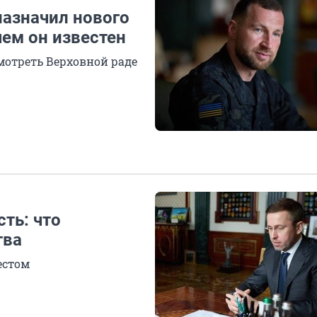
назначил нового
ем он известен
отреть Верховной раде
ть: что
тва
естом