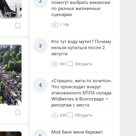
2
помогут выбрать вакансии
по разные жизненные
сценарии
1 196
Кто тут воду мутит? Почему
3
нельзя купаться после 2
августа
961
Обсудить
«Страшно, жить-то хочется».
4
Что происходит вокруг
атакованного БПЛА склада
Wildberries в Волгограде —
репортаж с места
639
Обсудить
Мой банк меня бережет.