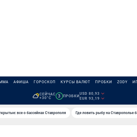
АММА
АФИША
ГОРОСКОП
КУРСЫ ВАЛЮТ
ПРОБКИ
ZODY
И
USD 80,93
СЕЙЧАС
3
ПРОБКИ
+30°C
EUR 93,19
ткрытые: все о бассейнах Ставрополя
Где ловить рыбу на Ставрополье 