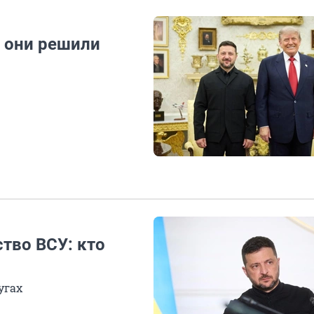
: они решили
тво ВСУ: кто
угах