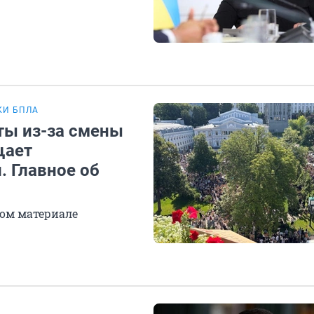
КИ БПЛА
ты из-за смены
щает
. Главное об
ом материале