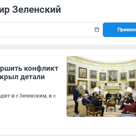
ир Зеленский
Примен
ершить конфликт
скрыл детали
ит и с Зеленским, и с