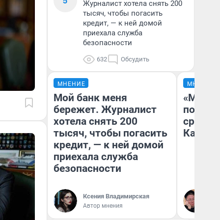
5
Журналист хотела снять 200
тысяч, чтобы погасить
кредит, — к ней домой
приехала служба
безопасности
632
Обсудить
МНЕНИЕ
МНЕНИЕ
Мой банк меня
«Машин
бережет. Журналист
полете
хотела снять 200
сравни
тысяч, чтобы погасить
Казахс
кредит, — к ней домой
приехала служба
безопасности
Ксения Владимирская
Ан
Автор мнения