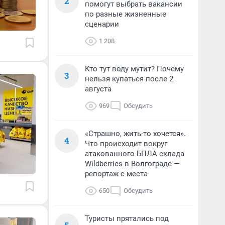
2
помогут выбрать вакансии
по разные жизненные
сценарии
1 208
Кто тут воду мутит? Почему
3
нельзя купаться после 2
августа
969
Обсудить
«Страшно, жить-то хочется».
4
Что происходит вокруг
атакованного БПЛА склада
Wildberries в Волгограде —
репортаж с места
650
Обсудить
Туристы прятались под