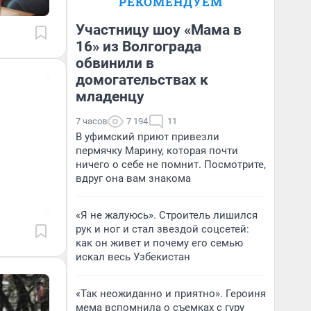
РЕКОМЕНДУЕМ
Участницу шоу «Мама в
16» из Волгограда
обвинили в
домогательствах к
младенцу
7 часов
7 194
11
В уфимский приют привезли
пермячку Марину, которая почти
ничего о себе не помнит. Посмотрите,
вдруг она вам знакома
«Я не жалуюсь». Строитель лишился
рук и ног и стал звездой соцсетей:
как он живет и почему его семью
искал весь Узбекистан
«Так неожиданно и приятно». Героиня
мема вспомнила о съемках с гуру