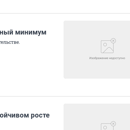
чный минимум
ельстве.
тойчивом росте