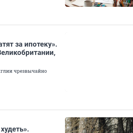
атят за ипотеку».
Великобритании,
нглии чрезвычайно
 худеть».