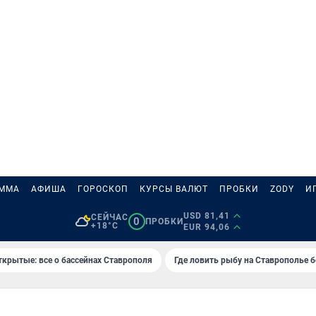
АММА
АФИША
ГОРОСКОП
КУРСЫ ВАЛЮТ
ПРОБКИ
ZODY
И
USD 81,41
СЕЙЧАС
0
ПРОБКИ
+18°C
EUR 94,06
ткрытые: все о бассейнах Ставрополя
Где ловить рыбу на Ставрополье 