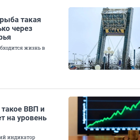
 рыба такая
ько через
рья
обходится жизнь в
 такое ВВП и
ет на уровень
ший индикатор