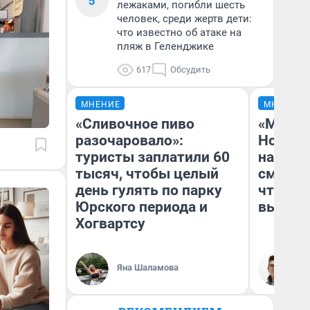
5
лежаками, погибли шесть
человек, среди жертв дети:
что известно об атаке на
пляж в Геленджике
617
Обсудить
МНЕНИЕ
МНЕНИЕ
«Сливочное пиво
«Мы ви
разочаровало»:
Нолана
туристы заплатили 60
настро
тысяч, чтобы целый
смотре
день гулять по парку
чтобы 
Юрского периода и
выгляд
Хогвартсу
Яна Шаламова
На