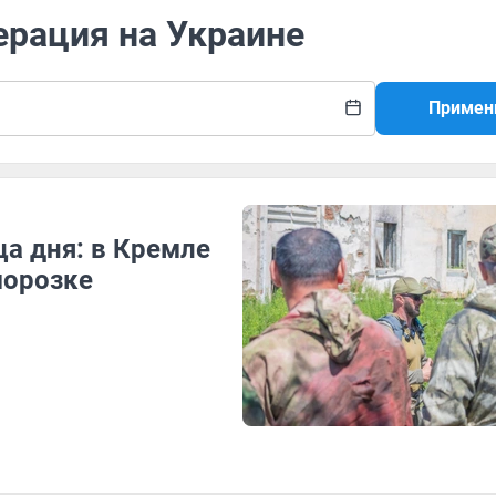
ерация на Украине
Примен
а дня: в Кремле
морозке