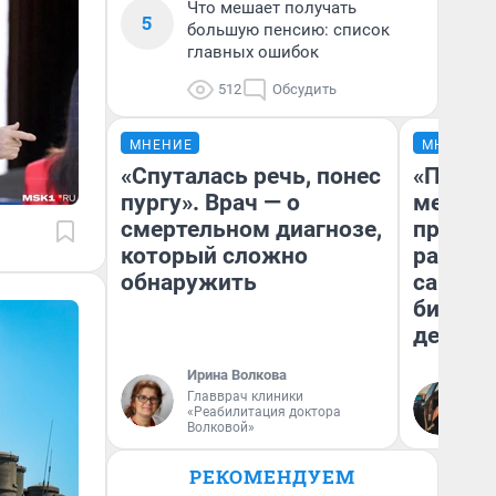
Что мешает получать
5
большую пенсию: список
главных ошибок
512
Обсудить
МНЕНИЕ
МНЕНИЕ
«Спуталась речь, понес
«Покуп
пургу». Врач — о
мешке»
смертельном диагнозе,
предпр
который сложно
рассказ
обнаружить
самом 
бизнес
дешевы
Ирина Волкова
На
Главврач клиники
«Реабилитация доктора
От
Волковой»
де
РЕКОМЕНДУЕМ