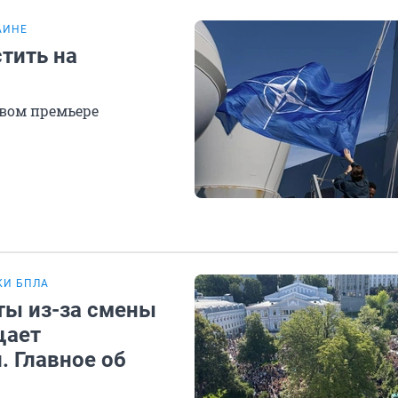
АИНЕ
тить на
овом премьере
КИ БПЛА
ты из-за смены
щает
. Главное об