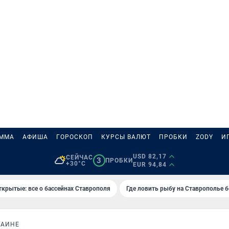
АММА
АФИША
ГОРОСКОП
КУРСЫ ВАЛЮТ
ПРОБКИ
ZODY
И
USD 82,17
СЕЙЧАС
3
ПРОБКИ
+30°C
EUR 94,84
ткрытые: все о бассейнах Ставрополя
Где ловить рыбу на Ставрополье 
РАИНЕ