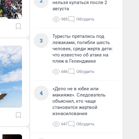
2
нельзя купаться после 2
августа
985
Обсудить
Туристы прятались под
3
лежаками, погибли шесть
человек, среди жертв дети:
что известно об атаке на
пляж в Геленджике
686
Обсудить
«Дело не в юбке или
4
макияже». Следователь
объяснил, кто чаще
становится жертвой
изнасилования
647
Обсудить