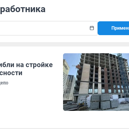
 работника
Примен
ибли на стройке
асности
дело