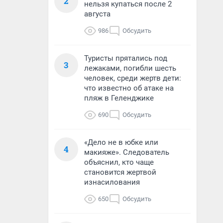
2
нельзя купаться после 2
августа
986
Обсудить
Туристы прятались под
3
лежаками, погибли шесть
человек, среди жертв дети:
что известно об атаке на
пляж в Геленджике
690
Обсудить
«Дело не в юбке или
4
макияже». Следователь
объяснил, кто чаще
становится жертвой
изнасилования
650
Обсудить