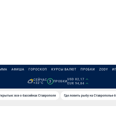
АММА
АФИША
ГОРОСКОП
КУРСЫ ВАЛЮТ
ПРОБКИ
ZODY
И
USD 82,17
СЕЙЧАС
3
ПРОБКИ
+32°C
EUR 94,84
ткрытые: все о бассейнах Ставрополя
Где ловить рыбу на Ставрополье 