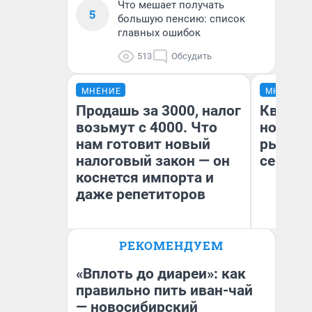
Что мешает получать
5
большую пенсию: список
главных ошибок
513
Обсудить
МНЕНИЕ
МНЕНИЕ
Продашь за 3000, налог
Кварти
возьмут с 4000. Что
но деш
нам готовит новый
рынок 
налоговый закон — он
сейчас
коснется импорта и
даже репетиторов
РЕКОМЕНДУЕМ
Ек
Анастасия Завгородняя
ди
не
«Вплоть до диареи»: как
правильно пить иван-чай
— новосибирский