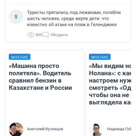
Туристы прятались под лежаками, погибли
5
шесть человек, среди жертв дети: что
известно об атаке на пляж в Геленджике
609
Обсудить
МНЕНИЕ
МНЕНИЕ
«Машина просто
«Мы видим нов
полетела». Водитель
Нолана»: с как
сравнил бензин в
настроем нужн
Казахстане и России
смотреть «Оди
чтобы она не
выглядела как
Анатолий Кузнецов
Надежда Губар