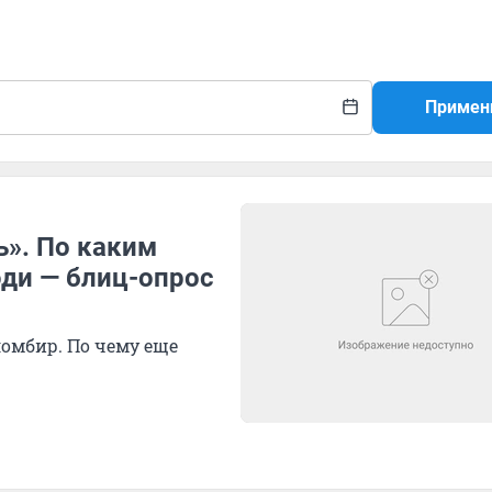
Примен
ь». По каким
ди — блиц-опрос
ломбир. По чему еще