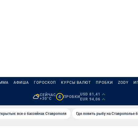
АММА
АФИША
ГОРОСКОП
КУРСЫ ВАЛЮТ
ПРОБКИ
ZODY
И
USD 81,41
СЕЙЧАС
4
ПРОБКИ
+30°C
EUR 94,06
ткрытые: все о бассейнах Ставрополя
Где ловить рыбу на Ставрополье 