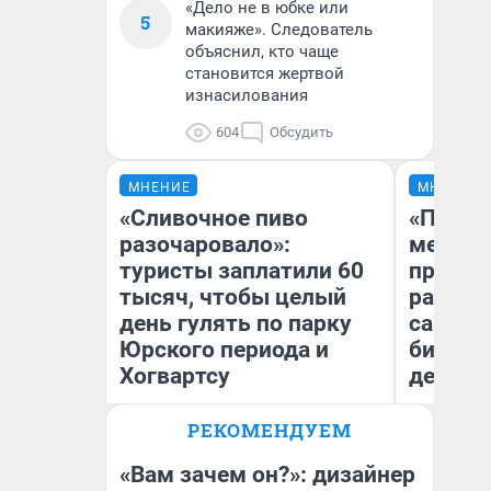
«Дело не в юбке или
5
макияже». Следователь
объяснил, кто чаще
становится жертвой
изнасилования
604
Обсудить
МНЕНИЕ
МНЕНИЕ
«Сливочное пиво
«Покуп
разочаровало»:
мешке»
туристы заплатили 60
предпр
тысяч, чтобы целый
рассказ
день гулять по парку
самом 
Юрского периода и
бизнес
Хогвартсу
дешевы
РЕКОМЕНДУЕМ
На
Яна Шаламова
От
де
«Вам зачем он?»: дизайнер