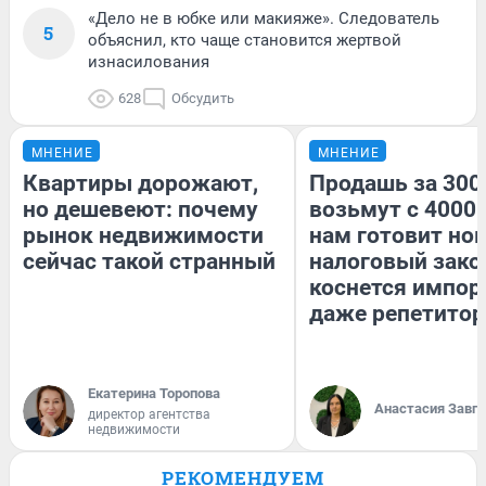
«Дело не в юбке или макияже». Следователь
5
объяснил, кто чаще становится жертвой
изнасилования
628
Обсудить
МНЕНИЕ
МНЕНИЕ
Квартиры дорожают,
Продашь за 3000
но дешевеют: почему
возьмут с 4000.
рынок недвижимости
нам готовит но
сейчас такой странный
налоговый зако
коснется импор
даже репетитор
Екатерина Торопова
Анастасия Завг
директор агентства
недвижимости
РЕКОМЕНДУЕМ