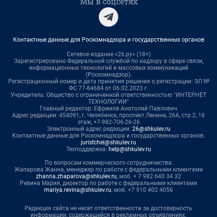
Мы в соцсетях
Контактные данные для Роскомнадзора и государственных органов
Сетевое издание «26.ру» (18+)
Зарегистрировано Федеральной службой по надзору в сфере связи,
информационных технологий и массовых коммуникаций
(Роскомнадзор).
Регистрационный номер и дата принятия решения о регистрации: ЭЛ №
ФС 77-84684 от 06.02.2023 г.
Учредитель: Общество с ограниченной ответственностью "ИНТЕРНЕТ
ТЕХНОЛОГИИ"
Главный редактор: Ефремов Анатолий Павлович
Адрес редакции: 454091, г. Челябинск, проспект Ленина, 26А, стр.2, 16
этаж, +7-982-706-26-26
Электронный адрес редакции:
26@shkulev.ru
Контактные данные для Роскомнадзора и государственных органов:
juristchel@shkulev.ru
Техподдержка:
help@shkulev.ru
По вопросам коммерческого сотрудничества:
Жапарова Жанна, менеджер по работе с федеральными клиентами
zhanna.zhaparova@shkulev.ru
, моб. + 7 982 640 34 32
Ревина Мария, директор по работе с федеральными клиентами
mariya.revina@shkulev.ru
, моб. +7 910 402 4056
Редакция сайта не несет ответственности за достоверность
информации, содержащейся в рекламных объявлениях.