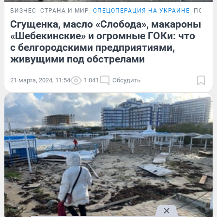
БИЗНЕС
СТРАНА И МИР
СПЕЦОПЕРАЦИЯ НА УКРАИНЕ
ПОДРО
Сгущенка, масло «Слобода», макароны
«Шебекинские» и огромные ГОКи: что
с белгородскими предприятиями,
живущими под обстрелами
21 марта, 2024, 11:54
1 041
Обсудить