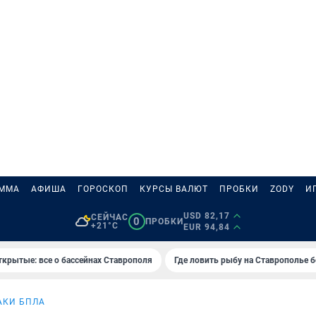
АММА
АФИША
ГОРОСКОП
КУРСЫ ВАЛЮТ
ПРОБКИ
ZODY
И
USD 82,17
СЕЙЧАС
0
ПРОБКИ
+21°C
EUR 94,84
ткрытые: все о бассейнах Ставрополя
Где ловить рыбу на Ставрополье 
АКИ БПЛА