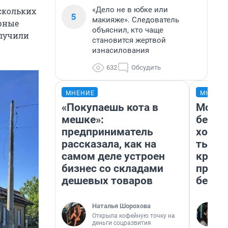
«Дело не в юбке или
скольких
5
макияже». Следователь
рные
объяснил, кто чаще
олучили
становится жертвой
изнасилования
632
Обсудить
МНЕНИЕ
МНЕНИ
«Покупаешь кота в
Мой б
мешке»:
береж
предприниматель
хотел
рассказала, как на
тысяч
самом деле устроен
креди
бизнес со складами
приех
дешевых товаров
безоп
Наталья Шорохова
Открыла кофейную точку на
деньги соцразвития