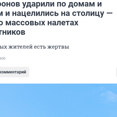
ронов ударили по домам и
 и нацелились на столицу —
 о массовых налетах
тников
ых жителей есть жертвы
600
 комментарий