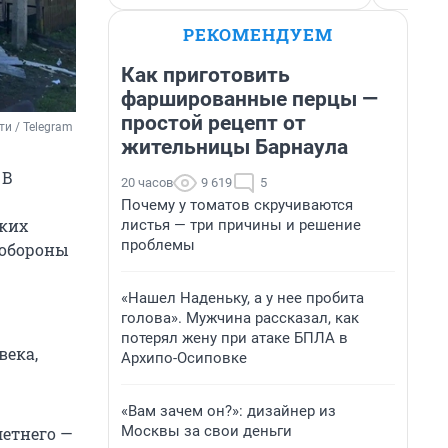
РЕКОМЕНДУЕМ
Как приготовить
фаршированные перцы —
простой рецепт от
и / Telegram
жительницы Барнаула
 В
20 часов
9 619
5
Почему у томатов скручиваются
гких
листья — три причины и решение
проблемы
ообороны
«Нашел Наденьку, а у нее пробита
голова». Мужчина рассказал, как
потерял жену при атаке БПЛА в
века,
Архипо-Осиповке
«Вам зачем он?»: дизайнер из
Москвы за свои деньги
летнего —