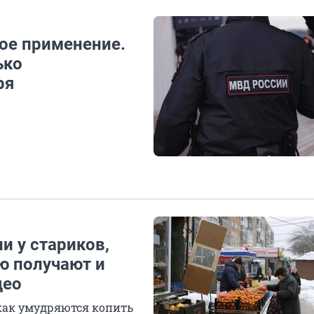
ое применение.
ько
ря
и у стариков,
ю получают и
део
как умудряются копить