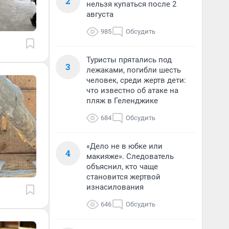
2
нельзя купаться после 2
августа
985
Обсудить
Туристы прятались под
3
лежаками, погибли шесть
человек, среди жертв дети:
что известно об атаке на
пляж в Геленджике
684
Обсудить
«Дело не в юбке или
4
макияже». Следователь
объяснил, кто чаще
становится жертвой
изнасилования
646
Обсудить