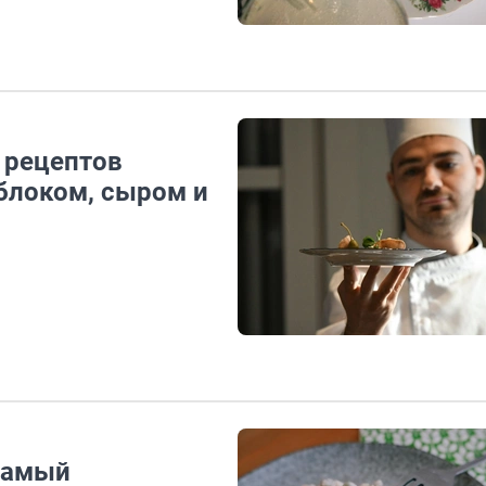
 рецептов
яблоком, сыром и
 самый