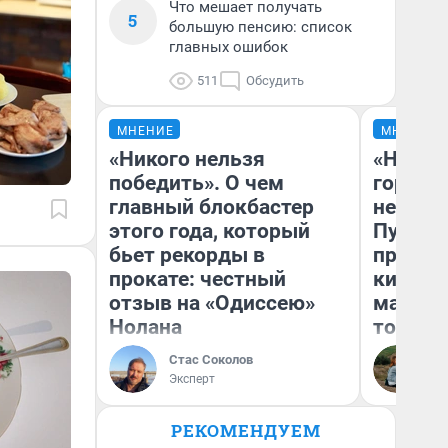
Что мешает получать
5
большую пенсию: список
главных ошибок
511
Обсудить
МНЕНИЕ
МНЕНИЕ
«Никого нельзя
«Нет н
победить». О чем
городов
главный блокбастер
недофи
этого года, который
Путеше
бьет рекорды в
проеха
прокате: честный
киломе
отзыв на «Одиссею»
машине
Нолана
того
Стас Соколов
Ек
Эксперт
РЕКОМЕНДУЕМ