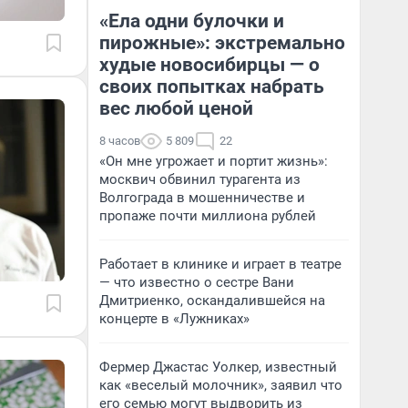
«Ела одни булочки и
пирожные»: экстремально
худые новосибирцы — о
своих попытках набрать
вес любой ценой
8 часов
5 809
22
«Он мне угрожает и портит жизнь»:
москвич обвинил турагента из
Волгограда в мошенничестве и
пропаже почти миллиона рублей
Работает в клинике и играет в театре
— что известно о сестре Вани
Дмитриенко, оскандалившейся на
концерте в «Лужниках»
Фермер Джастас Уолкер, известный
как «веселый молочник», заявил что
его семью могут выдворить из