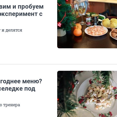
овим и пробуем
 эксперимент с
 и делятся
огоднее меню?
селедке под
о тренера