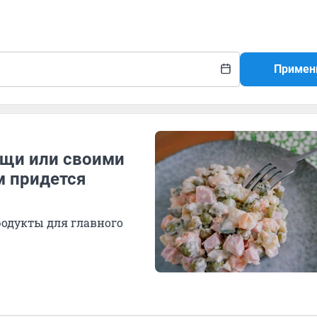
Примен
ощи или своими
м придется
родукты для главного