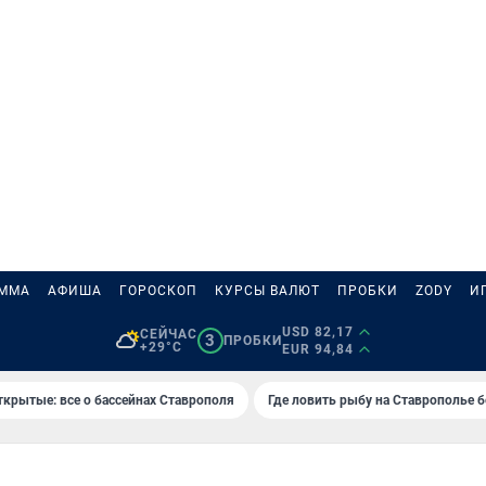
АММА
АФИША
ГОРОСКОП
КУРСЫ ВАЛЮТ
ПРОБКИ
ZODY
И
USD 82,17
СЕЙЧАС
3
ПРОБКИ
+29°C
EUR 94,84
ткрытые: все о бассейнах Ставрополя
Где ловить рыбу на Ставрополье 