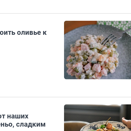
тоить оливье к
от наших
еньо, сладким