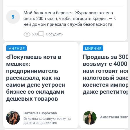
Мой банк меня бережет. Журналист хотела
5
снять 200 тысяч, чтобы погасить кредит, — к
ней домой приехала служба безопасности
630
Обсудить
МНЕНИЕ
МНЕНИЕ
«Покупаешь кота в
Продашь за 3000
мешке»:
возьмут с 4000.
предприниматель
нам готовит но
рассказала, как на
налоговый зако
самом деле устроен
коснется импор
бизнес со складами
даже репетитор
дешевых товаров
Наталья Шорохова
Анастасия Завг
Открыла кофейную точку на
деньги соцразвития