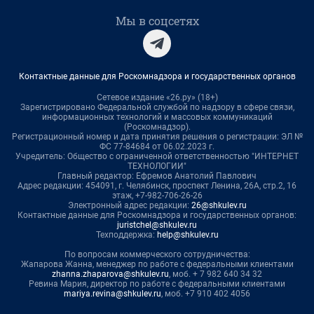
Мы в соцсетях
Контактные данные для Роскомнадзора и государственных органов
Сетевое издание «26.ру» (18+)
Зарегистрировано Федеральной службой по надзору в сфере связи,
информационных технологий и массовых коммуникаций
(Роскомнадзор).
Регистрационный номер и дата принятия решения о регистрации: ЭЛ №
ФС 77-84684 от 06.02.2023 г.
Учредитель: Общество с ограниченной ответственностью "ИНТЕРНЕТ
ТЕХНОЛОГИИ"
Главный редактор: Ефремов Анатолий Павлович
Адрес редакции: 454091, г. Челябинск, проспект Ленина, 26А, стр.2, 16
этаж, +7-982-706-26-26
Электронный адрес редакции:
26@shkulev.ru
Контактные данные для Роскомнадзора и государственных органов:
juristchel@shkulev.ru
Техподдержка:
help@shkulev.ru
По вопросам коммерческого сотрудничества:
Жапарова Жанна, менеджер по работе с федеральными клиентами
zhanna.zhaparova@shkulev.ru
, моб. + 7 982 640 34 32
Ревина Мария, директор по работе с федеральными клиентами
mariya.revina@shkulev.ru
, моб. +7 910 402 4056