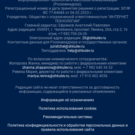
информационных технологий и массовых коммуникаций
(Роскомнадзор).
Регистрационный номер и дата принятия решения о регистрации: ЭЛ №
ФС 77-84684 от 06.02.2023 г.
Учредитель: Общество с ограниченной ответственностью "ИНТЕРНЕТ
ТЕХНОЛОГИИ"
Главный редактор: Ефремов Анатолий Павлович
Адрес редакции: 454091, г. Челябинск, проспект Ленина, 26А, стр.2, 16
этаж, +7-982-706-26-26
Электронный адрес редакции:
26@shkulev.ru
Контактные данные для Роскомнадзора и государственных органов:
juristchel@shkulev.ru
Техподдержка:
help@shkulev.ru
По вопросам коммерческого сотрудничества:
Жапарова Жанна, менеджер по работе с федеральными клиентами
zhanna.zhaparova@shkulev.ru
, моб. + 7 982 640 34 32
Ревина Мария, директор по работе с федеральными клиентами
mariya.revina@shkulev.ru
, моб. +7 910 402 4056
Редакция сайта не несет ответственности за достоверность
информации, содержащейся в рекламных объявлениях.
Информация об ограничениях
Политика использования cookies
Рекомендательные системы
Политика конфиденциальности и обработки персональных данных и
правила использования сайта