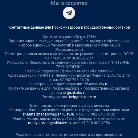
Мы в соцсетях
Контактные данные для Роскомнадзора и государственных органов
Сетевое издание «26.ру» (18+)
Зарегистрировано Федеральной службой по надзору в сфере связи,
информационных технологий и массовых коммуникаций
(Роскомнадзор).
Регистрационный номер и дата принятия решения о регистрации: ЭЛ №
ФС 77-84684 от 06.02.2023 г.
Учредитель: Общество с ограниченной ответственностью "ИНТЕРНЕТ
ТЕХНОЛОГИИ"
Главный редактор: Ефремов Анатолий Павлович
Адрес редакции: 454091, г. Челябинск, проспект Ленина, 26А, стр.2, 16
этаж, +7-982-706-26-26
Электронный адрес редакции:
26@shkulev.ru
Контактные данные для Роскомнадзора и государственных органов:
juristchel@shkulev.ru
Техподдержка:
help@shkulev.ru
По вопросам коммерческого сотрудничества:
Жапарова Жанна, менеджер по работе с федеральными клиентами
zhanna.zhaparova@shkulev.ru
, моб. + 7 982 640 34 32
Ревина Мария, директор по работе с федеральными клиентами
mariya.revina@shkulev.ru
, моб. +7 910 402 4056
Редакция сайта не несет ответственности за достоверность