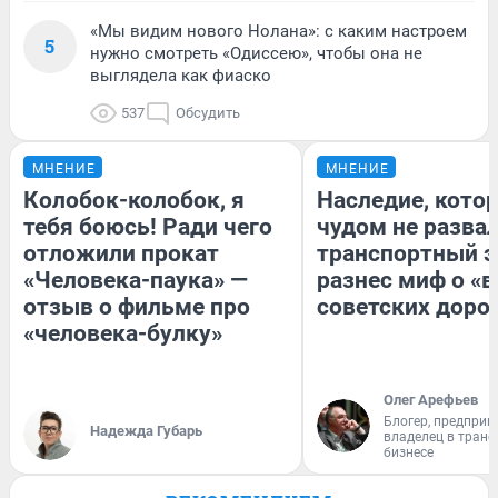
«Мы видим нового Нолана»: с каким настроем
5
нужно смотреть «Одиссею», чтобы она не
выглядела как фиаско
537
Обсудить
МНЕНИЕ
МНЕНИЕ
Колобок-колобок, я
Наследие, кото
тебя боюсь! Ради чего
чудом не разва
отложили прокат
транспортный э
«Человека-паука» —
разнес миф о «
отзыв о фильме про
советских доро
«человека-булку»
Олег Арефьев
Блогер, предприн
Надежда Губарь
владелец в тран
бизнесе