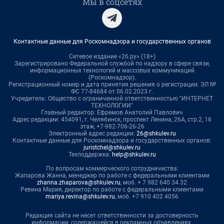
Мы в соцсетях
Контактные данные для Роскомнадзора и государственных органов
Сетевое издание «26.ру» (18+)
Зарегистрировано Федеральной службой по надзору в сфере связи,
информационных технологий и массовых коммуникаций
(Роскомнадзор).
Регистрационный номер и дата принятия решения о регистрации: ЭЛ №
ФС 77-84684 от 06.02.2023 г.
Учредитель: Общество с ограниченной ответственностью "ИНТЕРНЕТ
ТЕХНОЛОГИИ"
Главный редактор: Ефремов Анатолий Павлович
Адрес редакции: 454091, г. Челябинск, проспект Ленина, 26А, стр.2, 16
этаж, +7-982-706-26-26
Электронный адрес редакции:
26@shkulev.ru
Контактные данные для Роскомнадзора и государственных органов:
juristchel@shkulev.ru
Техподдержка:
help@shkulev.ru
По вопросам коммерческого сотрудничества:
Жапарова Жанна, менеджер по работе с федеральными клиентами
zhanna.zhaparova@shkulev.ru
, моб. + 7 982 640 34 32
Ревина Мария, директор по работе с федеральными клиентами
mariya.revina@shkulev.ru
, моб. +7 910 402 4056
Редакция сайта не несет ответственности за достоверность
информации, содержащейся в рекламных объявлениях.