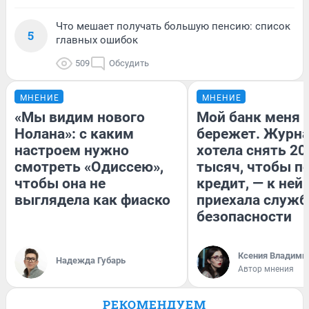
Что мешает получать большую пенсию: список
5
главных ошибок
509
Обсудить
МНЕНИЕ
МНЕНИЕ
«Мы видим нового
Мой банк меня
Нолана»: с каким
бережет. Журн
настроем нужно
хотела снять 20
смотреть «Одиссею»,
тысяч, чтобы п
чтобы она не
кредит, — к ней
выглядела как фиаско
приехала служб
безопасности
Ксения Владими
Надежда Губарь
Автор мнения
РЕКОМЕНДУЕМ