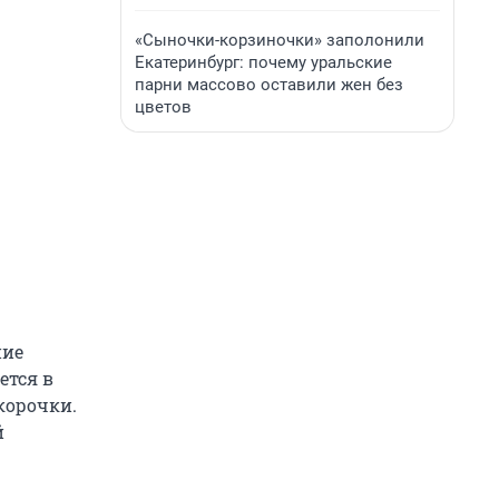
«Сыночки-корзиночки» заполонили
Екатеринбург: почему уральские
парни массово оставили жен без
цветов
ние
ется в
корочки.
й