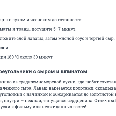
арш с луком и чесноком до готовности.
оматы и травы, потушите 5–7 минут.
ложите слой лаваша, затем мясной соус и тертый сыр.
слои.
при
180 °C
около 30 минут.
реугольники с сыром и шпинатом
ишло из средиземноморской кухни, где любят сочета
авленного сыра. Лаваш нарезается полосами, складыва
угольники с начинкой и обжаривается до золотистой 
т, внутри — нежная, тянущаяся сердцевина. Отличны
куски к фильму или неожиданных гостей.