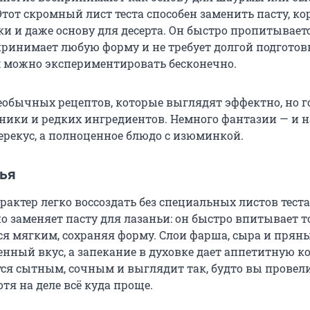
 Этот скромный лист теста способен заменить пасту, к
ки и даже основу для десерта. Он быстро пропитывает
 принимает любую форму и не требует долгой подготов
м можно экспериментировать бесконечно.
еобычных рецептов, которые выглядят эффектно, но г
хники и редких ингредиентов. Немного фантазии — и н
перекус, а полноценное блюдо с изюминкой.
ья
актер легко воссоздать без специальных листов теста
о заменяет пасту для лазаньи: он быстро впитывает 
тся мягким, сохраняя форму. Слои фарша, сыра и прян
нный вкус, а запекание в духовке дает аппетитную ко
ся сытным, сочным и выглядит так, будто вы провел
отя на деле всё куда проще.