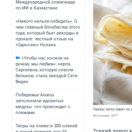
Международной олимпиаде
по ИИ в Казахстане
«Никого нельзя победить». О
чем главный блокбастер этого
года, который бьет рекорды в
прокате: честный отзыв на
«Одиссею» Нолана
«Чтобы нас носили на
ручках, мы любим»: нерпа
Сергеевна, которую спасли
бельком, стала звездой Сети.
Видео
Побережье Анапы
заполонили ядовитые
медузы: что происходит с
Лаваш легко берет на с
пляжами
Источник: 
GPT
Тигры на пляже и 300 оленей
Тонкий лаваш 
в дикой природе: топ-24