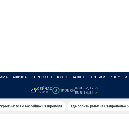
АММА
АФИША
ГОРОСКОП
КУРСЫ ВАЛЮТ
ПРОБКИ
ZODY
И
USD 82,17
СЕЙЧАС
0
ПРОБКИ
+20°C
EUR 94,84
ткрытые: все о бассейнах Ставрополя
Где ловить рыбу на Ставрополье 