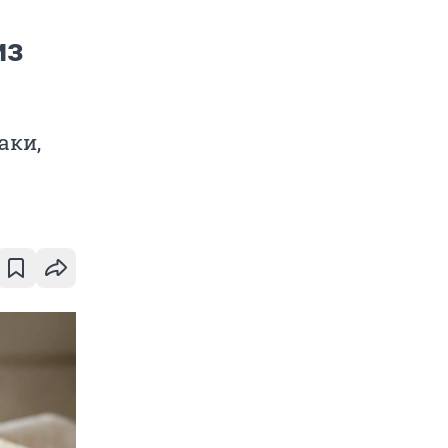
из
аки,