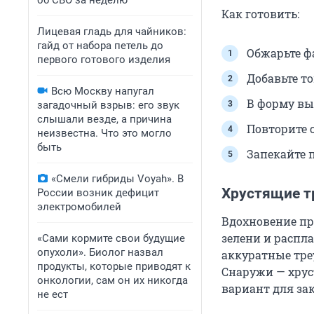
об СВО за неделю
Как готовить:
Лицевая гладь для чайников:
гайд от набора петель до
Обжарьте ф
первого готового изделия
Добавьте т
Всю Москву напугал
В форму вы
загадочный взрыв: его звук
слышали везде, а причина
Повторите 
неизвестна. Что это могло
быть
Запекайте 
«Смели гибриды Voyah». В
Хрустящие т
России возник дефицит
электромобилей
Вдохновение пр
зелени и распл
«Сами кормите свои будущие
опухоли». Биолог назвал
аккуратные тре
продукты, которые приводят к
Снаружи — хрус
онкологии, сам он их никогда
вариант для за
не ест