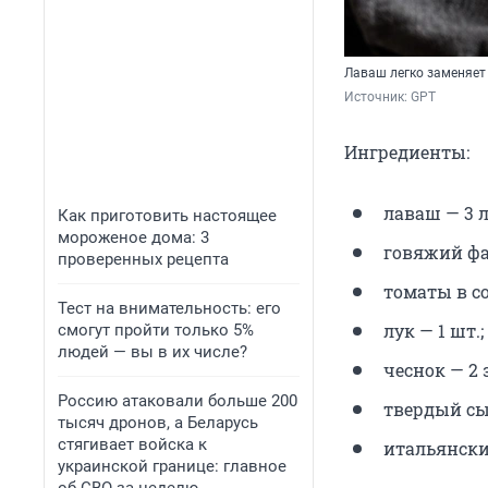
Лаваш легко заменяет
Источник: 
GPT
Ингредиенты:
лаваш — 3 л
Как приготовить настоящее
мороженое дома: 3
говяжий фа
проверенных рецепта
томаты в со
Тест на внимательность: его
лук — 1 шт.;
смогут пройти только 5%
людей — вы в их числе?
чеснок — 2 
Россию атаковали больше 200
твердый сыр
тысяч дронов, а Беларусь
стягивает войска к
итальянские
украинской границе: главное