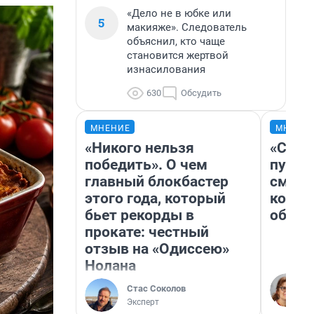
«Дело не в юбке или
5
макияже». Следователь
объяснил, кто чаще
становится жертвой
изнасилования
630
Обсудить
МНЕНИЕ
МНЕНИ
«Никого нельзя
«Спут
победить». О чем
пургу»
главный блокбастер
смерт
этого года, который
котор
бьет рекорды в
обнар
прокате: честный
отзыв на «Одиссею»
Нолана
Стас Соколов
Эксперт