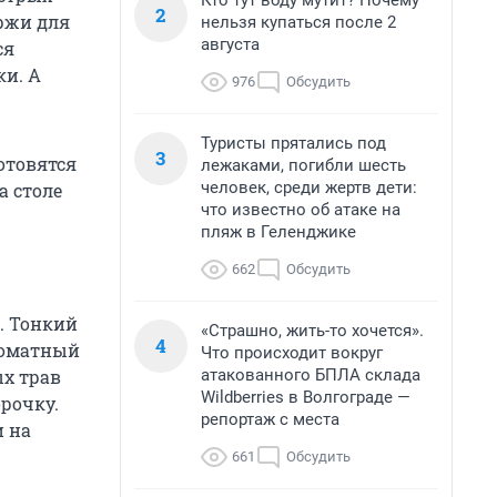
Кто тут воду мутит? Почему
2
оржи для
нельзя купаться после 2
августа
ся
ки. А
976
Обсудить
Туристы прятались под
3
отовятся
лежаками, погибли шесть
человек, среди жертв дети:
а столе
что известно об атаке на
пляж в Геленджике
662
Обсудить
. Тонкий
«Страшно, жить-то хочется».
4
томатный
Что происходит вокруг
атакованного БПЛА склада
ых трав
Wildberries в Волгограде —
рочку.
репортаж с места
и на
661
Обсудить