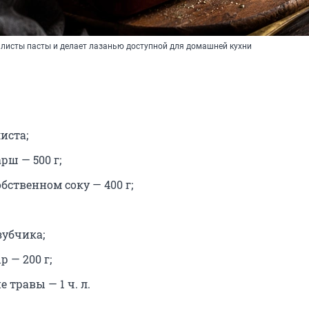
 листы пасты и делает лазанью доступной для домашней кухни
иста;
рш — 500 г;
бственном соку — 400 г;
зубчика;
 — 200 г;
 травы — 1 ч. л.