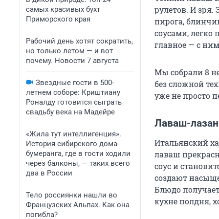
рулетов. И зря.
самых красивых бухт
Приморского края
пирога, блинчи
соусами, легко
Рабочий день хотят сократить,
главное — с ни
но только летом — и вот
почему. Новости 7 августа
Мы собрали 8 н
Звездные гости в 500-
без сложной те
летнем соборе: Криштиану
уже не просто 
Роналду готовится сыграть
свадьбу века на Мадейре
Лаваш-лазан
«Жила тут интеллигенция».
Итальянский хар
История сибирского дома-
бумеранга, где в гости ходили
лаваш прекрасн
через балконы, — таких всего
соус и станови
два в России
создают насыще
Блюдо получает
Тело россиянки нашли во
кухне полдня, х
Французских Альпах. Как она
погибла?