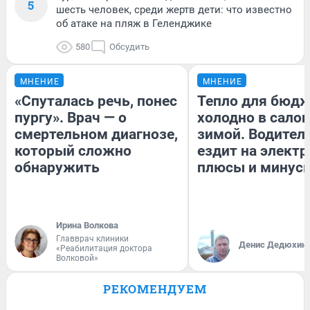
5
шесть человек, среди жертв дети: что известно
об атаке на пляж в Геленджике
580
Обсудить
МНЕНИЕ
МНЕНИЕ
«Спуталась речь, понес
Тепло для бюдж
пургу». Врач — о
холодно в сало
смертельном диагнозе,
зимой. Водитель
который сложно
ездит на электр
обнаружить
плюсы и минус
Ирина Волкова
Главврач клиники
Денис Дедюхин
«Реабилитация доктора
Волковой»
РЕКОМЕНДУЕМ