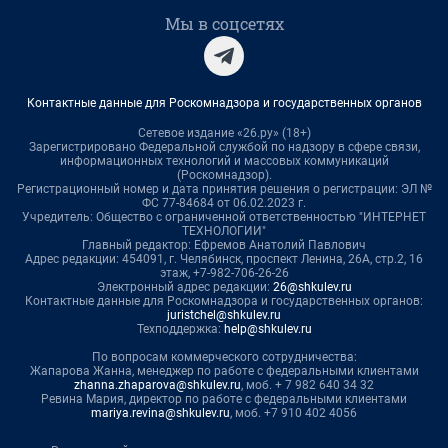
Мы в соцсетях
Контактные данные для Роскомнадзора и государственных органов
Сетевое издание «26.ру» (18+)
Зарегистрировано Федеральной службой по надзору в сфере связи,
информационных технологий и массовых коммуникаций
(Роскомнадзор).
Регистрационный номер и дата принятия решения о регистрации: ЭЛ №
ФС 77-84684 от 06.02.2023 г.
Учредитель: Общество с ограниченной ответственностью "ИНТЕРНЕТ
ТЕХНОЛОГИИ"
Главный редактор: Ефремов Анатолий Павлович
Адрес редакции: 454091, г. Челябинск, проспект Ленина, 26А, стр.2, 16
этаж, +7-982-706-26-26
Электронный адрес редакции:
26@shkulev.ru
Контактные данные для Роскомнадзора и государственных органов:
juristchel@shkulev.ru
Техподдержка:
help@shkulev.ru
По вопросам коммерческого сотрудничества:
Жапарова Жанна, менеджер по работе с федеральными клиентами
zhanna.zhaparova@shkulev.ru
, моб. + 7 982 640 34 32
Ревина Мария, директор по работе с федеральными клиентами
mariya.revina@shkulev.ru
, моб. +7 910 402 4056