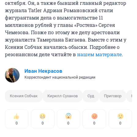
октября. Он, а также бывший главный редактор
журнала Tatler Адриан Романовский стали
фигурантами дела о вымогательстве 11
миллионов рублей у главы «Ростеха» Сергея
Чемезова. Позже по этому же делу арестовали
журналиста Тамерлана Бигаева. Вместе с этим у
Ксении Собчак начались обыски. Подробнее о
резонансном деле читайте в
нашем материале
.
Иван Некрасов
Корреспондент национальной редакции
Ксения Собчак
Кирилл Суханов
Суд
Приговор
Ко
0
0
0
0
0