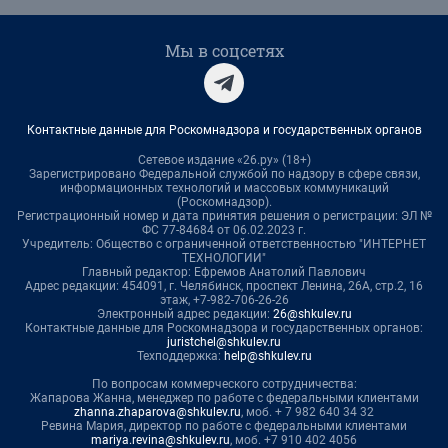
Мы в соцсетях
Контактные данные для Роскомнадзора и государственных органов
Сетевое издание «26.ру» (18+)
Зарегистрировано Федеральной службой по надзору в сфере связи,
информационных технологий и массовых коммуникаций
(Роскомнадзор).
Регистрационный номер и дата принятия решения о регистрации: ЭЛ №
ФС 77-84684 от 06.02.2023 г.
Учредитель: Общество с ограниченной ответственностью "ИНТЕРНЕТ
ТЕХНОЛОГИИ"
Главный редактор: Ефремов Анатолий Павлович
Адрес редакции: 454091, г. Челябинск, проспект Ленина, 26А, стр.2, 16
этаж, +7-982-706-26-26
Электронный адрес редакции:
26@shkulev.ru
Контактные данные для Роскомнадзора и государственных органов:
juristchel@shkulev.ru
Техподдержка:
help@shkulev.ru
По вопросам коммерческого сотрудничества:
Жапарова Жанна, менеджер по работе с федеральными клиентами
zhanna.zhaparova@shkulev.ru
, моб. + 7 982 640 34 32
Ревина Мария, директор по работе с федеральными клиентами
mariya.revina@shkulev.ru
, моб. +7 910 402 4056