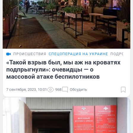
ПРОИСШЕСТВИЯ
СПЕЦОПЕРАЦИЯ НА УКРАИНЕ
ПОДРОБНО
«Такой взрыв был, мы аж на кроватях
подпрыгнули»: очевидцы — о
массовой атаке беспилотников
7 сентября, 2023, 10:01
968
Обсудить