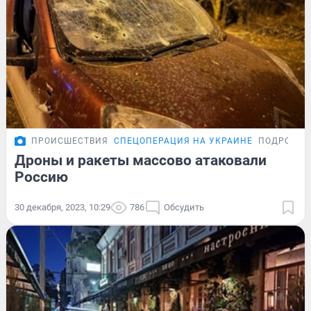
ПРОИСШЕСТВИЯ
СПЕЦОПЕРАЦИЯ НА УКРАИНЕ
ПОДРОБНО
Дроны и ракеты массово атаковали
Россию
30 декабря, 2023, 10:29
786
Обсудить