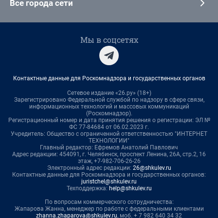
Все города сети
Мы в соцсетях
Контактные данные для Роскомнадзора и государственных органов
Сетевое издание «26.ру» (18+)
Зарегистрировано Федеральной службой по надзору в сфере связи,
информационных технологий и массовых коммуникаций
(Роскомнадзор).
Регистрационный номер и дата принятия решения о регистрации: ЭЛ №
ФС 77-84684 от 06.02.2023 г.
Учредитель: Общество с ограниченной ответственностью "ИНТЕРНЕТ
ТЕХНОЛОГИИ"
Главный редактор: Ефремов Анатолий Павлович
Адрес редакции: 454091, г. Челябинск, проспект Ленина, 26А, стр.2, 16
этаж, +7-982-706-26-26
Электронный адрес редакции:
26@shkulev.ru
Контактные данные для Роскомнадзора и государственных органов:
juristchel@shkulev.ru
Техподдержка:
help@shkulev.ru
По вопросам коммерческого сотрудничества:
Жапарова Жанна, менеджер по работе с федеральными клиентами
zhanna.zhaparova@shkulev.ru
, моб. + 7 982 640 34 32