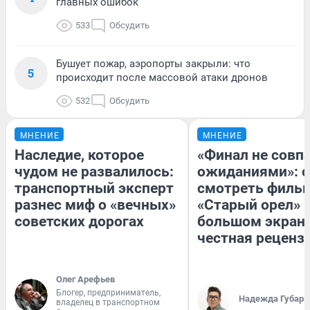
главных ошибок
533
Обсудить
Бушует пожар, аэропорты закрыли: что
5
происходит после массовой атаки дронов
532
Обсудить
МНЕНИЕ
МНЕНИЕ
Наследие, которое
«Финал не совпа
чудом не развалилось:
ожиданиями»: с
транспортный эксперт
смотреть филь
разнес миф о «вечных»
«Старый орел» 
советских дорогах
большом экран
честная реценз
Олег Арефьев
Блогер, предприниматель,
Надежда Губарь
владелец в транспортном