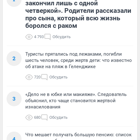
закончил лишь с одной
четверкой». Родители рассказали
про сына, который всю жизнь
боролся с раком
4 793
Обсудить
Туристы прятались под лежаками, погибли
2
шесть человек, среди жертв дети: что известно
об атаке на пляж в Геленджике
720
Обсудить
«Дело не в юбке или макияже». Следователь
3
объяснил, кто чаще становится жертвой
изнасилования
680
Обсудить
Что мешает получать большую пенсию: список
4