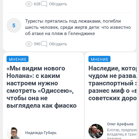
628
Обсудить
Туристы прятались под лежаками, погибли
5
шесть человек, среди жертв дети: что известно
об атаке на пляж в Геленджике
590
Обсудить
МНЕНИЕ
МНЕНИЕ
«Мы видим нового
Наследие, кото
Нолана»: с каким
чудом не разва
настроем нужно
транспортный э
смотреть «Одиссею»,
разнес миф о «
чтобы она не
советских доро
выглядела как фиаско
Олег Арефьев
Блогер, предприн
Надежда Губарь
владелец в тран
бизнесе