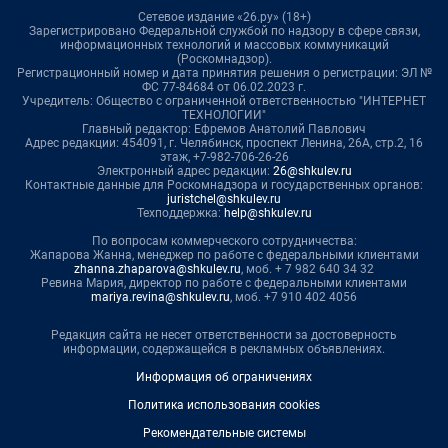
Сетевое издание «26.ру» (18+)
Зарегистрировано Федеральной службой по надзору в сфере связи,
информационных технологий и массовых коммуникаций
(Роскомнадзор).
Регистрационный номер и дата принятия решения о регистрации: ЭЛ №
ФС 77-84684 от 06.02.2023 г.
Учредитель: Общество с ограниченной ответственностью "ИНТЕРНЕТ
ТЕХНОЛОГИИ"
Главный редактор: Ефремов Анатолий Павлович
Адрес редакции: 454091, г. Челябинск, проспект Ленина, 26А, стр.2, 16
этаж, +7-982-706-26-26
Электронный адрес редакции:
26@shkulev.ru
Контактные данные для Роскомнадзора и государственных органов:
juristchel@shkulev.ru
Техподдержка:
help@shkulev.ru
По вопросам коммерческого сотрудничества:
Жапарова Жанна, менеджер по работе с федеральными клиентами
zhanna.zhaparova@shkulev.ru
, моб. + 7 982 640 34 32
Ревина Мария, директор по работе с федеральными клиентами
mariya.revina@shkulev.ru
, моб. +7 910 402 4056
Редакция сайта не несет ответственности за достоверность
информации, содержащейся в рекламных объявлениях.
Информация об ограничениях
Политика использования cookies
Рекомендательные системы