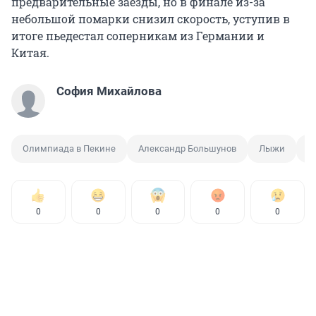
предварительные заезды, но в финале из-за
небольшой помарки снизил скорость, уступив в
итоге пьедестал соперникам из Германии и
Китая.
София Михайлова
Олимпиада в Пекине
Александр Большунов
Лыжи
Х
0
0
0
0
0