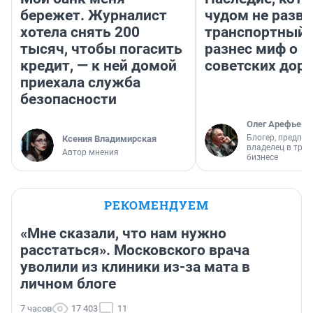
бережет. Журналист
чудом не разва
хотела снять 200
транспортный 
тысяч, чтобы погасить
разнес миф о 
кредит, — к ней домой
советских доро
приехала служба
безопасности
Олег Арефьев
Блогер, предпри
Ксения Владимирская
владелец в тра
Автор мнения
бизнесе
РЕКОМЕНДУЕМ
«Мне сказали, что нам нужно
расстаться». Московского врача
уволили из клиники из-за мата в
личном блоге
7 часов
17 403
11