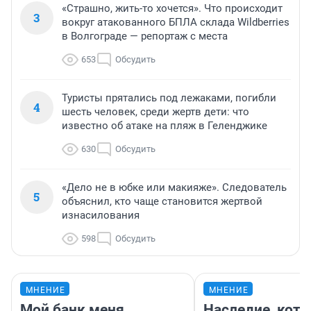
«Страшно, жить-то хочется». Что происходит
3
вокруг атакованного БПЛА склада Wildberries
в Волгограде — репортаж с места
653
Обсудить
Туристы прятались под лежаками, погибли
4
шесть человек, среди жертв дети: что
известно об атаке на пляж в Геленджике
630
Обсудить
«Дело не в юбке или макияже». Следователь
5
объяснил, кто чаще становится жертвой
изнасилования
598
Обсудить
МНЕНИЕ
МНЕНИЕ
Мой банк меня
Наследие, кото