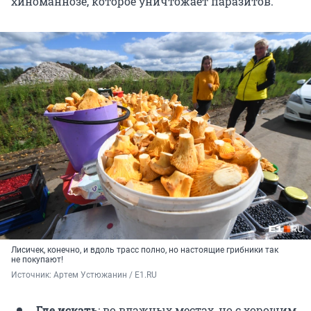
хиноманнозе, которое уничтожает паразитов.
Лисичек, конечно, и вдоль трасс полно, но настоящие грибники так
не покупают!
Источник: 
Артем Устюжанин / E1.RU
Где искать
: во влажных местах, но с хорошим