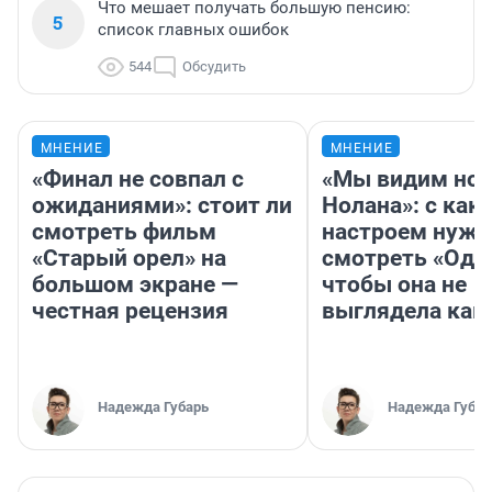
Что мешает получать большую пенсию:
5
список главных ошибок
544
Обсудить
МНЕНИЕ
МНЕНИЕ
«Финал не совпал с
«Мы видим нов
ожиданиями»: стоит ли
Нолана»: с как
смотреть фильм
настроем нужн
«Старый орел» на
смотреть «Оди
большом экране —
чтобы она не
честная рецензия
выглядела как
Надежда Губарь
Надежда Губар