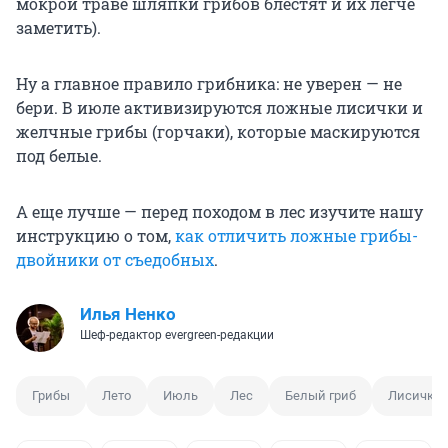
мокрой траве шляпки грибов блестят и их легче
заметить).
Ну а главное правило грибника: не уверен — не
бери. В июле активизируются ложные лисички и
желчные грибы (горчаки), которые маскируются
под белые.
А еще лучше — перед походом в лес изучите нашу
инструкцию о том,
как отличить ложные грибы-
двойники от съедобных
.
Илья Ненко
Шеф-редактор evergreen-редакции
Грибы
Лето
Июль
Лес
Белый гриб
Лисички