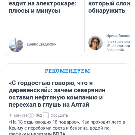
ездит на электрокаре:
который слож
плюсы и минусы
обнаружить
Ирина Волкова
Главврач клини
Денис Дедюхин
«Реабилитация 
Волковой»
РЕКОМЕНДУЕМ
«С гордостью говорю, что я
деревенский»: зачем северянин
оставил нефтяную компанию и
переехал в глушь на Алтай
41 минута
362
Обсудить
«На 18 отдыхающих 18 поваров». Как проходит лето в
Крыму с перебоями света и бензина, водой по
графику и налетами БПЛА