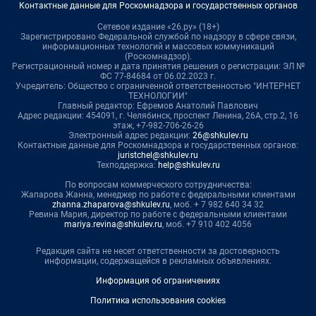
Контактные данные для Роскомнадзора и государственных органов
Сетевое издание «26.ру» (18+)
Зарегистрировано Федеральной службой по надзору в сфере связи,
информационных технологий и массовых коммуникаций
(Роскомнадзор).
Регистрационный номер и дата принятия решения о регистрации: ЭЛ №
ФС 77-84684 от 06.02.2023 г.
Учредитель: Общество с ограниченной ответственностью "ИНТЕРНЕТ
ТЕХНОЛОГИИ"
Главный редактор: Ефремов Анатолий Павлович
Адрес редакции: 454091, г. Челябинск, проспект Ленина, 26А, стр.2, 16
этаж, +7-982-706-26-26
Электронный адрес редакции:
26@shkulev.ru
Контактные данные для Роскомнадзора и государственных органов:
juristchel@shkulev.ru
Техподдержка:
help@shkulev.ru
По вопросам коммерческого сотрудничества:
Жапарова Жанна, менеджер по работе с федеральными клиентами
zhanna.zhaparova@shkulev.ru
, моб. + 7 982 640 34 32
Ревина Мария, директор по работе с федеральными клиентами
mariya.revina@shkulev.ru
, моб. +7 910 402 4056
Редакция сайта не несет ответственности за достоверность
информации, содержащейся в рекламных объявлениях.
Информация об ограничениях
Политика использования cookies